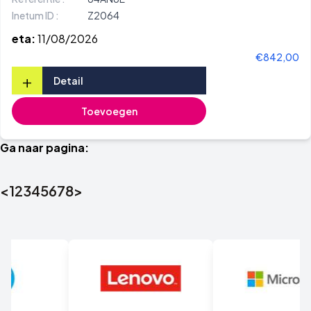
Inetum ID :
Z2064
eta:
11/08/2026
€842,00
+
Detail
Toevoegen
Ga naar pagina:
<
1
2
3
4
5
6
7
8
>