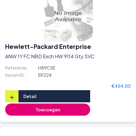
Hewlett-Packard Enterprise
ANW 1Y FC NBD Exch HW 9114 Gty SVC
Referentie :
H89C5E
Inetum ID :
EP224
€454,00
+
Detail
Toevoegen