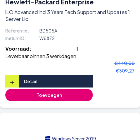
Hewlett-Packard Enterprise
iLO Advanced incl 3 Years Tech Support and Updates 1
Server Lic
Referentie :
BD505A
Inetum ID :
W6872
Voorraad:
1
Leverbaar binnen 3 werkdagen
€440,00
€309,27
+
Detail
Toevoegen