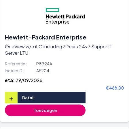
Hewlett-Packard Enterprise
OneView w/o iLO including 3 Years 24x7 Support 1
Server LTU
Referentie :
P8B24A
Inetum ID :
AF204
eta:
29/09/2026
€468,00
+
Detail
Toevoegen