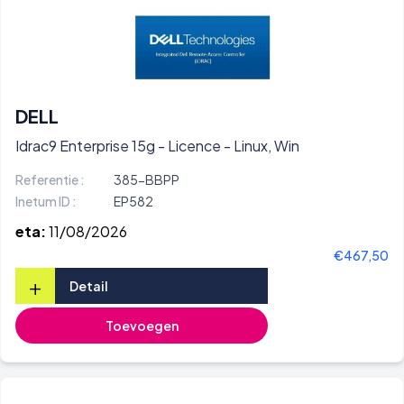
DELL
Idrac9 Enterprise 15g - Licence - Linux, Win
Referentie :
385-BBPP
Inetum ID :
EP582
eta:
11/08/2026
€467,50
+
Detail
Toevoegen