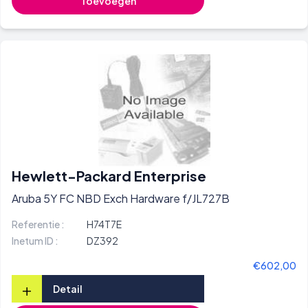
Toevoegen
Hewlett-Packard Enterprise
Aruba 5Y FC NBD Exch Hardware f/JL727B
Referentie :
H74T7E
Inetum ID :
DZ392
€602,00
+
Detail