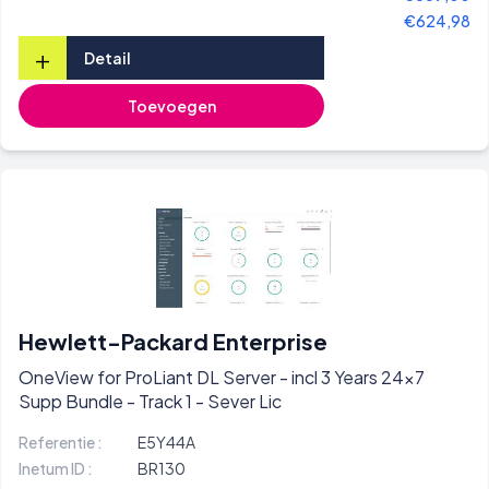
€624,98
+
Detail
Toevoegen
Hewlett-Packard Enterprise
OneView for ProLiant DL Server - incl 3 Years 24x7
Supp Bundle - Track 1 - Sever Lic
Referentie :
E5Y44A
Inetum ID :
BR130