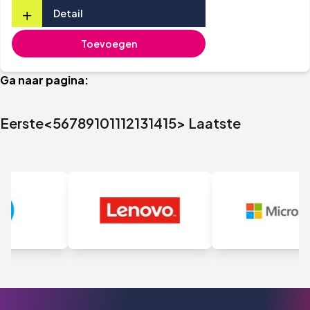
+
Detail
Toevoegen
Ga naar pagina:
Eerste
<
5
6
7
8
9
10
11
12
13
14
15
>
Laatste