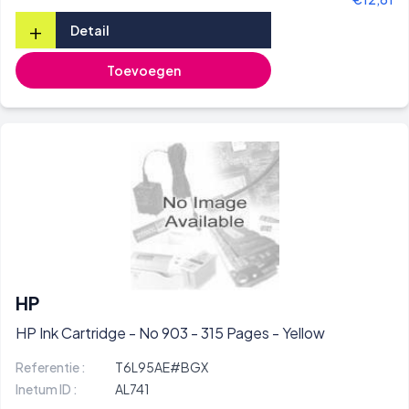
+
Detail
Toevoegen
HP
HP Ink Cartridge - No 903 - 315 Pages - Yellow
Referentie :
T6L95AE#BGX
Inetum ID :
AL741