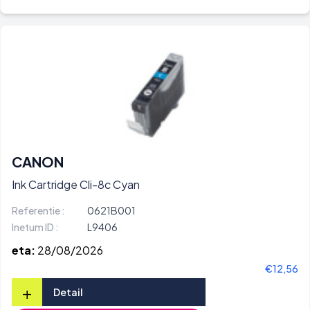
CANON
Ink Cartridge Cli-8c Cyan
Referentie :
0621B001
Inetum ID :
L9406
eta:
28/08/2026
€12,56
+
Detail