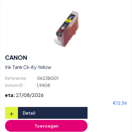
CANON
Ink Tank Cli-8y Yellow
Referentie :
0623B001
Inetum ID :
L9408
eta:
27/08/2026
€12,56
+
Detail
Toevoegen