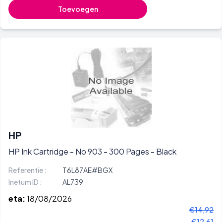
Toevoegen
HP
HP Ink Cartridge - No 903 - 300 Pages - Black
Referentie :
T6L87AE#BGX
Inetum ID :
AL739
eta:
18/08/2026
€14,92
€12,61