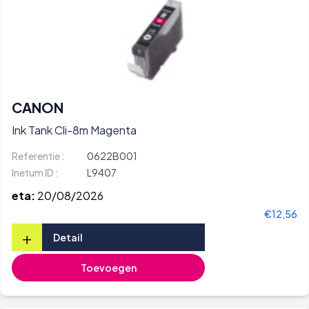
CANON
Ink Tank Cli-8m Magenta
Referentie :
0622B001
Inetum ID :
L9407
eta:
20/08/2026
€12,56
+
Detail
Toevoegen