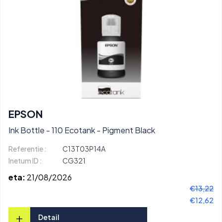
EPSON
Ink Bottle - 110 Ecotank - Pigment Black
Referentie :
C13T03P14A
Inetum ID :
CG321
eta:
21/08/2026
€13,22
€12,62
+
Detail