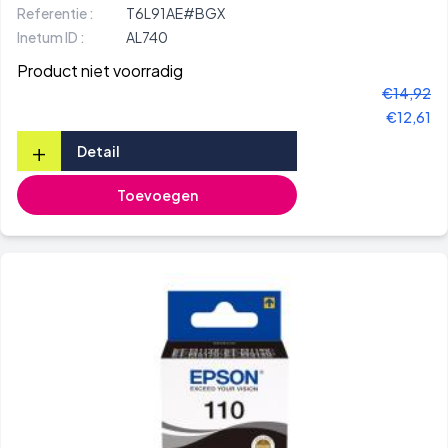
Referentie :
T6L91AE#BGX
Inetum ID :
AL740
Product niet voorradig
€14,92
€12,61
+
Detail
Toevoegen