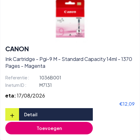
CANON
Ink Cartridge - Pgi-9 M - Standard Capacity 14ml - 1370
Pages - Magenta
Referentie :
1036B001
Inetum ID :
M7131
eta:
17/08/2026
€12,09
+
Detail
Toevoegen