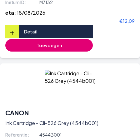
Inetum ID :
M7132
eta:
18/08/2026
€12,09
+
Detail
Toevoegen
CANON
Ink Cartridge - Cli-526 Grey (4544b001)
Referentie :
4544B001