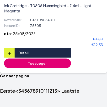
Ink Cartridge - T0806 Hummingbird - 7.4ml - Light
Magenta
Referentie :
C13T08064011
Inetum ID :
Z5805
eta:
25/08/2026
€13,11
€12,53
+
Detail
Toevoegen
Ga naar pagina:
Eerste
<
3
4
5
6
7
8
9
10
11
12
13
>
Laatste