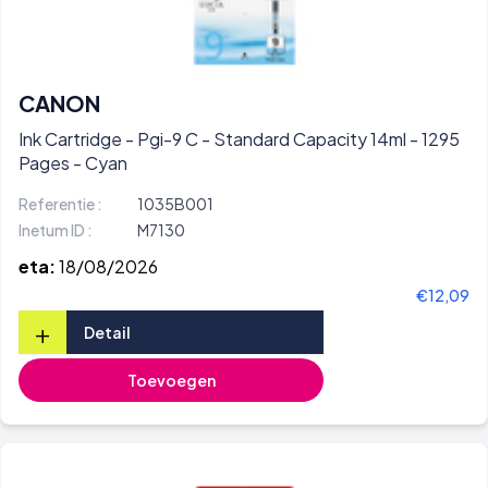
CANON
Ink Cartridge - Pgi-9 C - Standard Capacity 14ml - 1295
Pages - Cyan
Referentie :
1035B001
Inetum ID :
M7130
eta:
18/08/2026
€12,09
+
Detail
Toevoegen