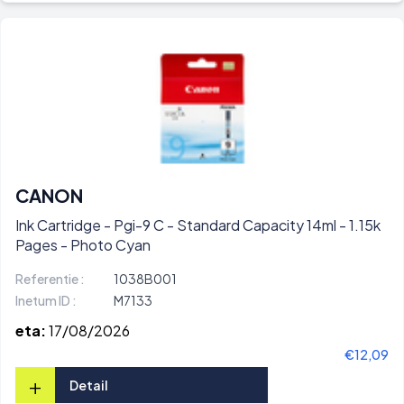
CANON
Ink Cartridge - Pgi-9 C - Standard Capacity 14ml - 1.15k
Pages - Photo Cyan
Referentie :
1038B001
Inetum ID :
M7133
eta:
17/08/2026
€12,09
+
Detail