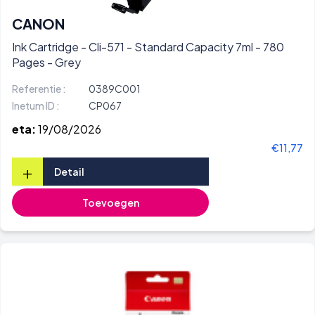
CANON
Ink Cartridge - Cli-571 - Standard Capacity 7ml - 780
Pages - Grey
Referentie :
0389C001
Inetum ID :
CP067
eta:
19/08/2026
€11,77
+
Detail
Toevoegen