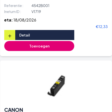
Referentie :
4542B001
Inetum ID :
V1719
eta:
18/08/2026
€12,33
+
Detail
Toevoegen
CANON