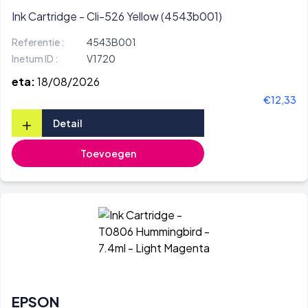
Ink Cartridge - Cli-526 Yellow (4543b001)
Referentie :
4543B001
Inetum ID :
V1720
eta:
18/08/2026
€12,33
+
Detail
Toevoegen
EPSON