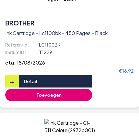
BROTHER
Ink Cartridge - Lc1100bk - 450 Pages - Black
Referentie :
LC1100BK
Inetum ID :
T1229
eta:
18/08/2026
€18,92
+
Detail
Toevoegen