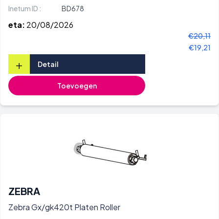
Inetum ID :
BD678
eta:
20/08/2026
€20,11
€19,21
+
Detail
Toevoegen
ZEBRA
Zebra Gx/gk420t Platen Roller