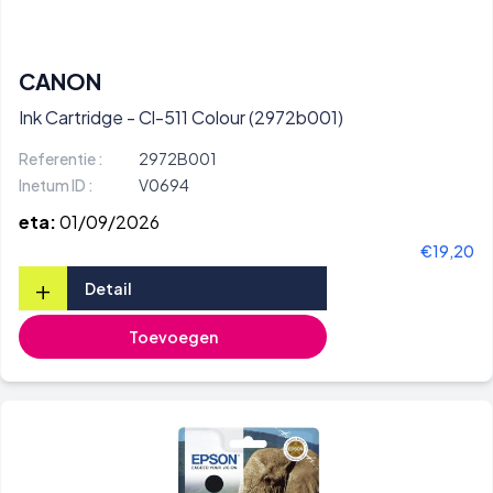
CANON
Ink Cartridge - Cl-511 Colour (2972b001)
Referentie :
2972B001
Inetum ID :
V0694
eta:
01/09/2026
€19,20
+
Detail
Toevoegen