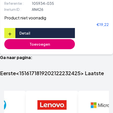
Referentie :
105934-035
Inetum ID :
AN426
Product niet voorradig
€19,22
+
Detail
Toevoegen
Ga naar pagina:
Eerste
<
15
16
17
18
19
20
21
22
23
24
25
>
Laatste