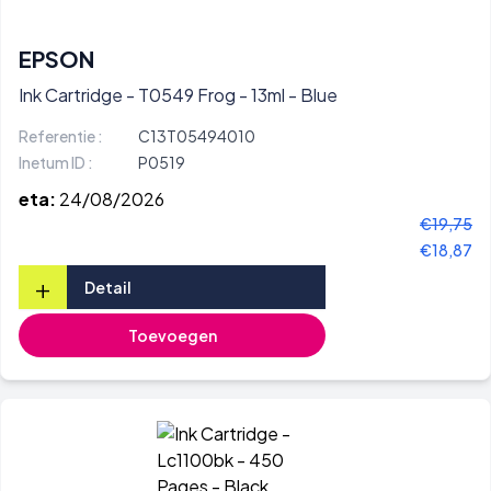
EPSON
Ink Cartridge - T0549 Frog - 13ml - Blue
Referentie :
C13T05494010
Inetum ID :
P0519
eta:
24/08/2026
€19,75
€18,87
+
Detail
Toevoegen