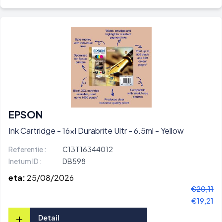
EPSON
Ink Cartridge - 16xl Durabrite Ultr - 6.5ml - Yellow
Referentie :
C13T16344012
Inetum ID :
DB598
eta:
25/08/2026
€20,11
€19,21
+
Detail