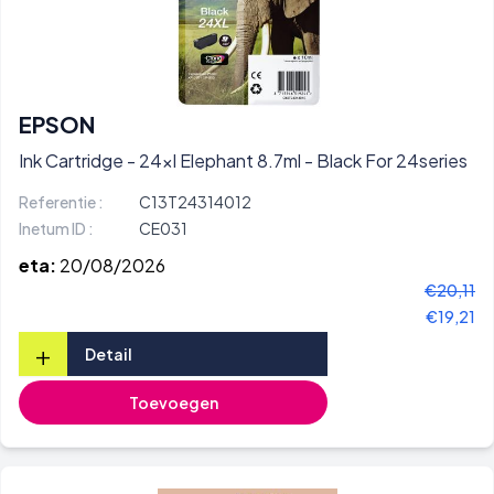
EPSON
Ink Cartridge - 24xl Elephant 8.7ml - Black For 24series
Referentie :
C13T24314012
Inetum ID :
CE031
eta:
20/08/2026
€20,11
€19,21
+
Detail
Toevoegen