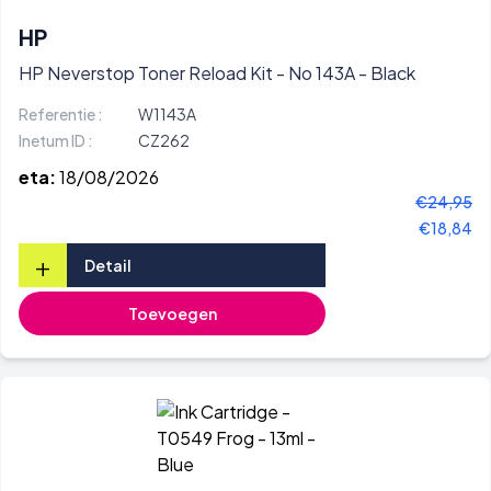
HP
HP Neverstop Toner Reload Kit - No 143A - Black
Referentie :
W1143A
Inetum ID :
CZ262
eta:
18/08/2026
€24,95
€18,84
+
Detail
Toevoegen