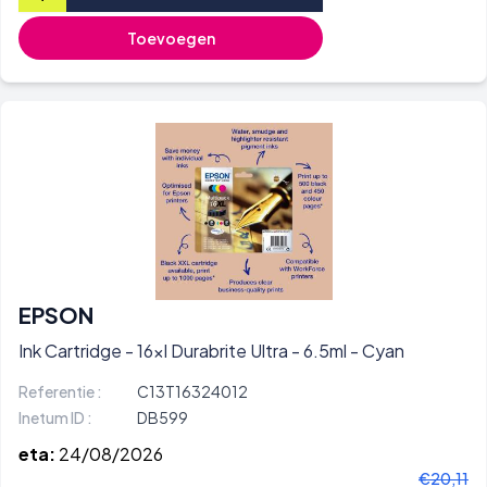
Toevoegen
EPSON
Ink Cartridge - 16xl Durabrite Ultra - 6.5ml - Cyan
Referentie :
C13T16324012
Inetum ID :
DB599
eta:
24/08/2026
€20,11