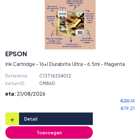
EPSON
Ink Cartridge - 16xl Durabrite Ultra - 6.5ml - Magenta
Referentie :
C13T16334012
Inetum ID :
CM860
eta:
21/08/2026
€20,11
€19,21
+
Detail
Toevoegen