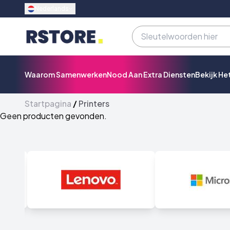
Nederlands
Waarom Samenwerken
Nood Aan Extra Diensten
Bekijk He
Startpagina
/
Printers
Geen producten gevonden.