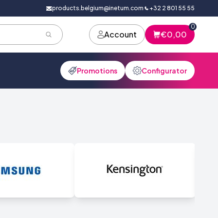
products.belgium@inetum.com
+32 2 801 55 55
0
Account
€0,00
Promotions
Configurator