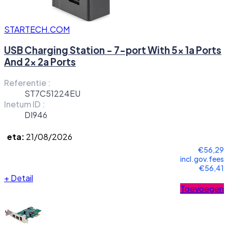
STARTECH.COM
USB Charging Station - 7-port With 5x 1a Ports
And 2x 2a Ports
Referentie :
ST7C51224EU
Inetum ID :
DI946
eta:
21/08/2026
€56,29
incl.gov.fees
€56,41
+
Detail
Toevoegen