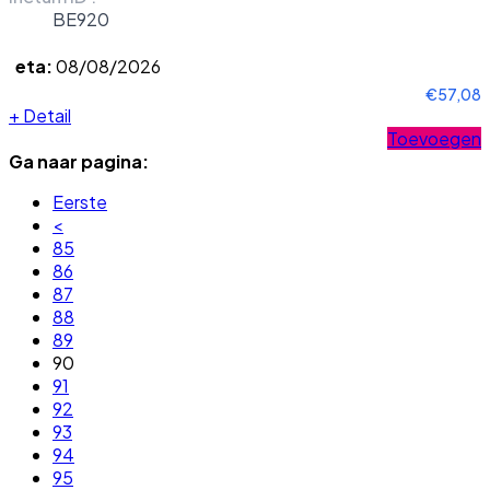
BE920
eta:
08/08/2026
€57,08
+
Detail
Toevoegen
Ga naar pagina:
Eerste
<
85
86
87
88
89
90
91
92
93
94
95