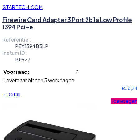
STARTECH.COM
Firewire Card Adapter 3 Port 2b 1a Low Profile
1394 Pci-e
Referentie :
PEX1394B3LP
Inetum ID :
BE927
Voorraad:
7
Leverbaar binnen 3 werkdagen
€56,74
+
Detail
Toevoegen