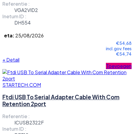
Referentie :
VGA2VID2
Inetum ID :
DH554
eta:
25/08/2026
€54,68
incl.gov.fees
€54,74
+
Detail
Toevoegen
STARTECH.COM
Ftdi USB To Serial Adapter Cable With Com
Retention 2port
Referentie :
ICUSB2322F
Inetum ID :