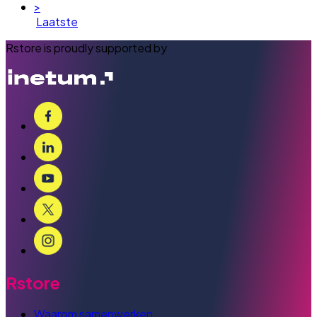
>
Laatste
Rstore is proudly supported by
Rstore
Waarom samenwerken