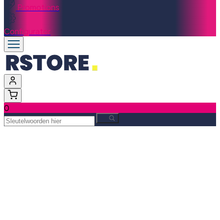
Promotions
Configurator
0