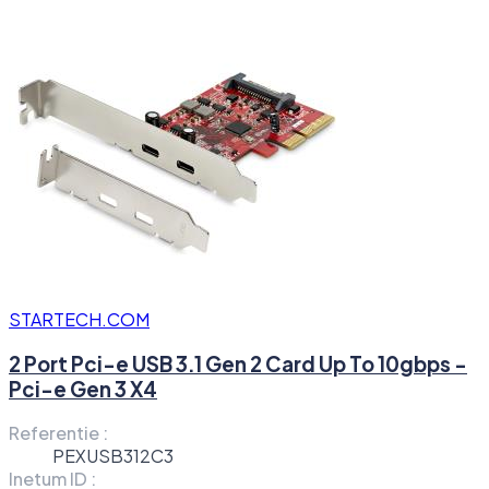
STARTECH.COM
2 Port Pci-e USB 3.1 Gen 2 Card Up To 10gbps -
Pci-e Gen 3 X4
Referentie :
PEXUSB312C3
Inetum ID :