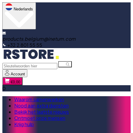
Nederlands
products.belgium@inetum.com
+32 2 801 55 55
Account
€0,00
0
Waarom samenwerken
Nood aan extra diensten
Bekijk het laatste nieuws
Ontmoet onze mensen
Krijg hulp