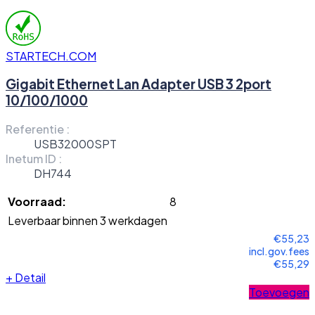
STARTECH.COM
Gigabit Ethernet Lan Adapter USB 3 2port
10/100/1000
Referentie :
USB32000SPT
Inetum ID :
DH744
Voorraad:
8
Leverbaar binnen 3 werkdagen
€55,23
incl.gov.fees
€55,29
+
Detail
Toevoegen