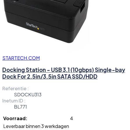
STARTECH.COM
Docking Station - USB 3.1 (10gbps) Single-bay
Dock For 2.5in/3.5in SATA SSD/HDD
Referentie :
SDOCKU313
Inetum ID :
BL771
Voorraad:
4
Leverbaar binnen 3 werkdagen