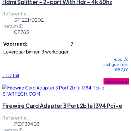
Hdmi Splitter - 2-port With Hdr - 4k 60hz
Referentie :
ST122HD202
Inetum ID :
CF785
Voorraad:
9
Leverbaar binnen 3 werkdagen
€56,76
incl.gov.fees
€57,01
+
Detail
Toevoegen
STARTECH.COM
Firewire Card Adapter 3 Port 2b 1a 1394 Pci-e
Referentie :
PEX1394B3
Inetum ID :