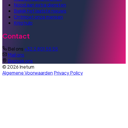
Nood aan extra diensten
Bekijk het laatste nieuws
Ontmoet onze mensen
Krijg hulp
Contact
Bel ons
+32 2 801 55 55
Mail ons
Bezoek ons
© 2026 Inetum
Algemene Voorwaarden
Privacy Policy