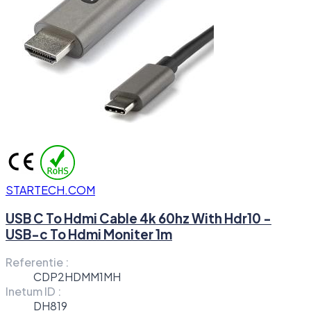
STARTECH.COM
USB C To Hdmi Cable 4k 60hz With Hdr10 -
USB-c To Hdmi Moniter 1m
Referentie :
CDP2HDMM1MH
Inetum ID :
DH819