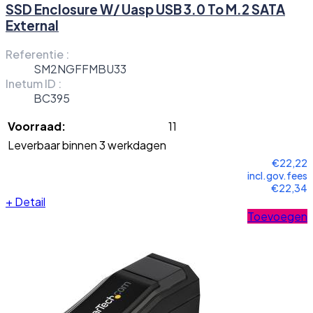
SSD Enclosure W/ Uasp USB 3.0 To M.2 SATA
External
Referentie :
SM2NGFFMBU33
Inetum ID :
BC395
Voorraad:
11
Leverbaar binnen 3 werkdagen
€22,22
incl.gov.fees
€22,34
+
Detail
Toevoegen