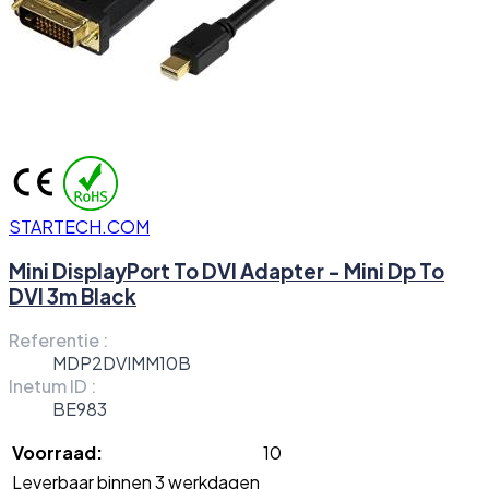
STARTECH.COM
Mini DisplayPort To DVI Adapter - Mini Dp To
DVI 3m Black
Referentie :
MDP2DVIMM10B
Inetum ID :
BE983
Voorraad:
10
Leverbaar binnen 3 werkdagen