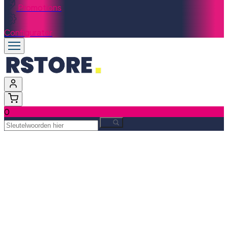
Promotions
Configurator
0