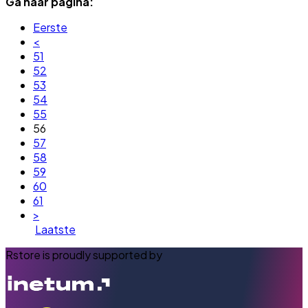
Ga naar pagina:
Eerste
<
51
52
53
54
55
56
57
58
59
60
61
>
Laatste
Rstore is proudly supported by