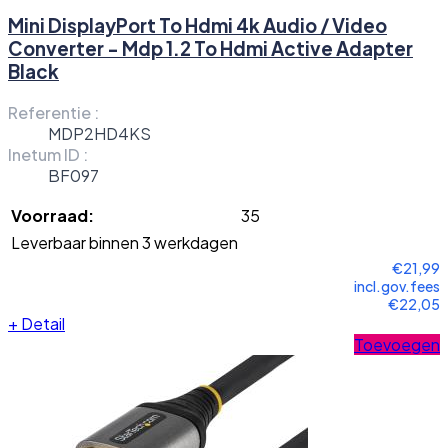
Mini DisplayPort To Hdmi 4k Audio / Video
Converter - Mdp 1.2 To Hdmi Active Adapter
Black
Referentie :
MDP2HD4KS
Inetum ID :
BF097
Voorraad:
35
Leverbaar binnen 3 werkdagen
€21,99
incl.gov.fees
€22,05
+
Detail
Toevoegen