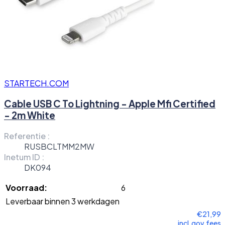
STARTECH.COM
Cable USB C To Lightning - Apple Mfi Certified
- 2m White
Referentie :
RUSBCLTMM2MW
Inetum ID :
DK094
Voorraad:
6
Leverbaar binnen 3 werkdagen
€21,99
incl.gov.fees