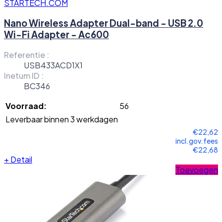
STARTECH.COM
Nano Wireless Adapter Dual-band - USB 2.0
Wi-Fi Adapter - Ac600
Referentie :
USB433ACD1X1
Inetum ID :
BC346
Voorraad:
56
Leverbaar binnen 3 werkdagen
€22,62
incl.gov.fees
€22,68
+
Detail
Toevoegen