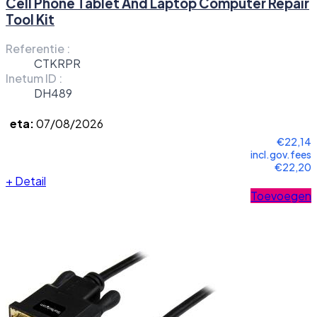
Cell Phone Tablet And Laptop Computer Repair
Tool Kit
Referentie :
CTKRPR
Inetum ID :
DH489
eta:
07/08/2026
€22,14
incl.gov.fees
€22,20
+
Detail
Toevoegen