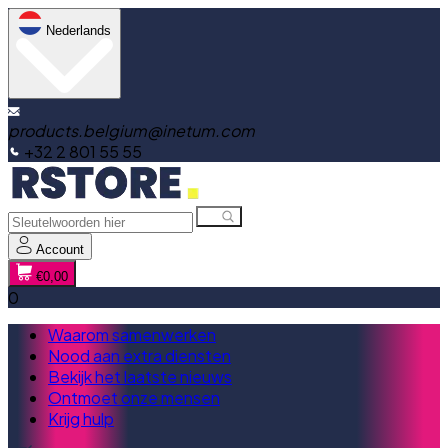
Nederlands
products.belgium@inetum.com
+32 2 801 55 55
Account
€0,00
0
Waarom samenwerken
Nood aan extra diensten
Bekijk het laatste nieuws
Ontmoet onze mensen
Krijg hulp