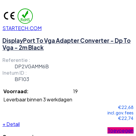
STARTECH.COM
DisplayPort To Vga Adapter Converter - Dp To
Vga - 2m Black
Referentie :
DP2VGAMM6B
Inetum ID :
BF103
Voorraad:
19
Leverbaar binnen 3 werkdagen
€22,68
incl.gov.fees
€22,74
+
Detail
Toevoegen