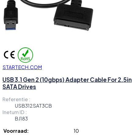
STARTECH.COM
USB 3.1 Gen 2 (10gbps) Adapter Cable For 2.5in
SATA Drives
Referentie :
USB312SAT3CB
Inetum ID :
BJ183
Voorraad:
10