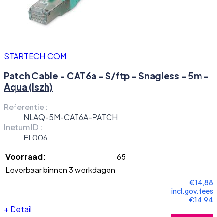
STARTECH.COM
Patch Cable - CAT6a - S/ftp - Snagless - 5m -
Aqua (lszh)
Referentie :
NLAQ-5M-CAT6A-PATCH
Inetum ID :
EL006
Voorraad:
65
Leverbaar binnen 3 werkdagen
€14,88
incl.gov.fees
€14,94
+
Detail