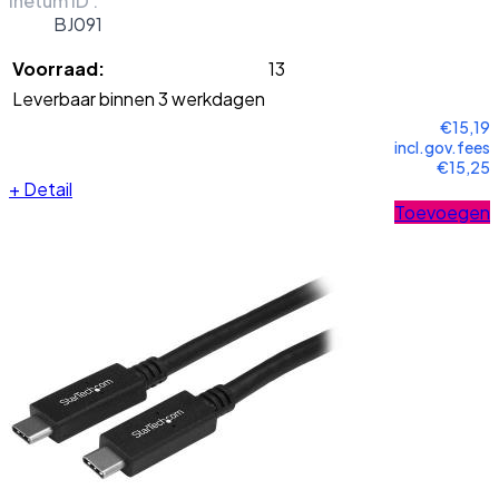
Inetum ID :
BJ091
Voorraad:
13
Leverbaar binnen 3 werkdagen
€15,19
incl.gov.fees
€15,25
+
Detail
Toevoegen