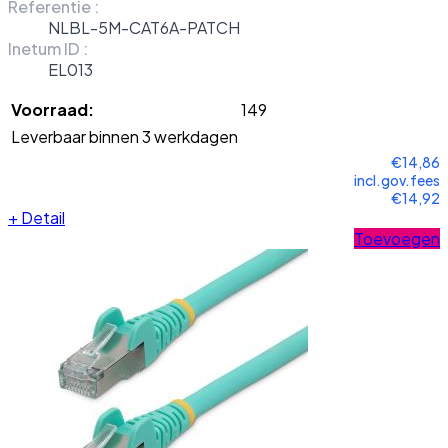
Referentie :
NLBL-5M-CAT6A-PATCH
Inetum ID :
EL013
Voorraad:
149
Leverbaar binnen 3 werkdagen
€14,86
incl.gov.fees
€14,92
+
Detail
Toevoegen