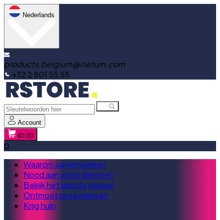
Nederlands
products.belgium@inetum.com
+32 2 801 55 55
Account
€0,00
0
Waarom samenwerken
Nood aan extra diensten
Bekijk het laatste nieuws
Ontmoet onze mensen
Krijg hulp