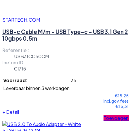
STARTECH.COM
USB-c Cable M/m - USB Type-c - USB 3.1 Gen 2
10gbps 0.5m
Referentie :
USB31CC50CM
Inetum ID :
CI715
Voorraad:
25
Leverbaar binnen 3 werkdagen
€15,25
incl.gov.fees
€15,31
+
Detail
Toevoegen
STARTECH.COM