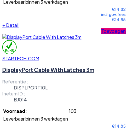
Leverbaar binnen 3 werkdagen
€14,82
incl.gov.fees
€14,88
+
Detail
Toevoegen
STARTECH.COM
DisplayPort Cable With Latches 3m
Referentie :
DISPLPORT10L
Inetum ID :
BJ014
Voorraad:
103
Leverbaar binnen 3 werkdagen
€14,85