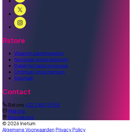
Rstore
Waarom samenwerken
Nood aan extra diensten
Bekijk het laatste nieuws
Ontmoet onze mensen
Krijg hulp
Contact
Bel ons
+32 2 801 55 55
Mail ons
Bezoek ons
© 2026 Inetum
Algemene Voorwaarden
Privacy Policy