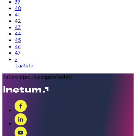
39
40
41
42
43
44
45
46
47
>
Laatste
Rstore is proudly supported by