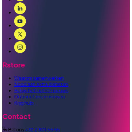
Rstore
Waarom samenwerken
Nood aan extra diensten
Bekijk het laatste nieuws
Ontmoet onze mensen
Krijg hulp
Contact
Bel ons
+32 2 801 55 55