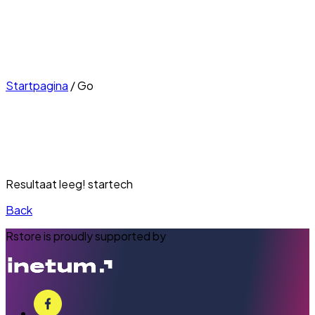
Startpagina
/
Go
Resultaat leeg! startech
Back
Rstore is proudly supported by