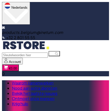
Nederlands
products.belgium@inetum.com
+32 2 801 55 55
Account
€0,00
0
Waarom samenwerken
Nood aan extra diensten
Bekijk het laatste nieuws
Ontmoet onze mensen
Krijg hulp