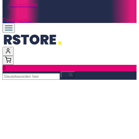
Promotions
Configurator
0