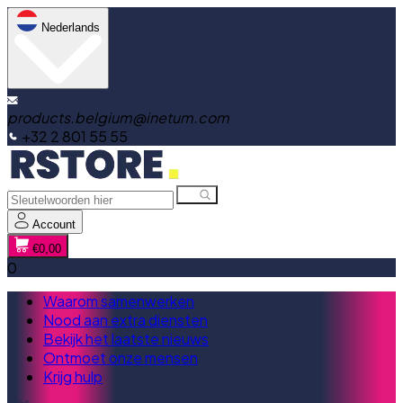
Nederlands
products.belgium@inetum.com
+32 2 801 55 55
Account
€0,00
0
Waarom samenwerken
Nood aan extra diensten
Bekijk het laatste nieuws
Ontmoet onze mensen
Krijg hulp