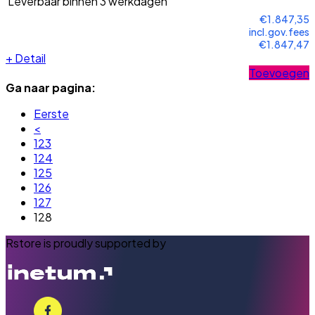
Leverbaar binnen 3 werkdagen
€1.847,35
incl.gov.fees
€1.847,47
+
Detail
Toevoegen
Ga naar pagina:
Eerste
<
123
124
125
126
127
128
Rstore is proudly supported by