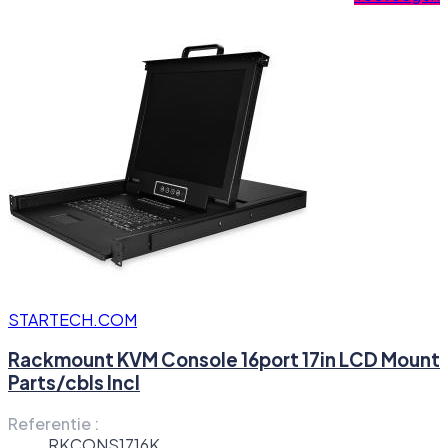
STARTECH.COM
Rackmount KVM Console 16port 17in LCD Mount
Parts/cbls Incl
Referentie :
RKCONS1716K