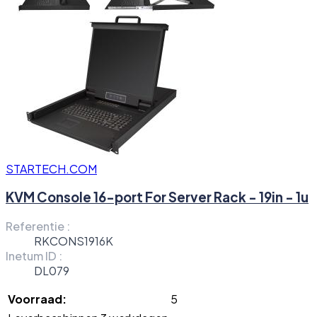
STARTECH.COM
KVM Console 16-port For Server Rack - 19in - 1u
Referentie :
RKCONS1916K
Inetum ID :
DL079
Voorraad:
5