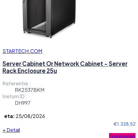
STARTECH.COM
Server Cabinet Or Network Cabinet - Server
Rack Enclosure 25u
Referentie :
RK2537BKM
Inetum ID :
DH997
eta:
25/08/2026
€1.328,52
+
Detail
Toevoegen