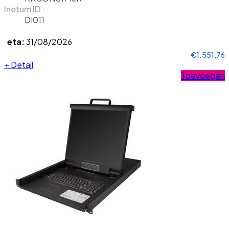
Inetum ID :
DI011
eta:
31/08/2026
€1.551,76
+
Detail
Toevoegen