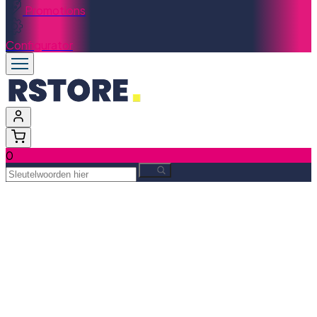
Promotions
Configurator
0