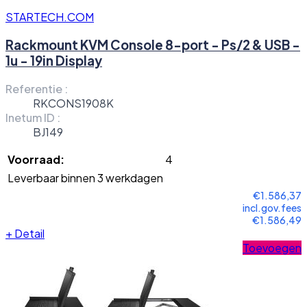
STARTECH.COM
Rackmount KVM Console 8-port - Ps/2 & USB -
1u - 19in Display
Referentie :
RKCONS1908K
Inetum ID :
BJ149
Voorraad:
4
Leverbaar binnen 3 werkdagen
€1.586,37
incl.gov.fees
€1.586,49
+
Detail
Toevoegen