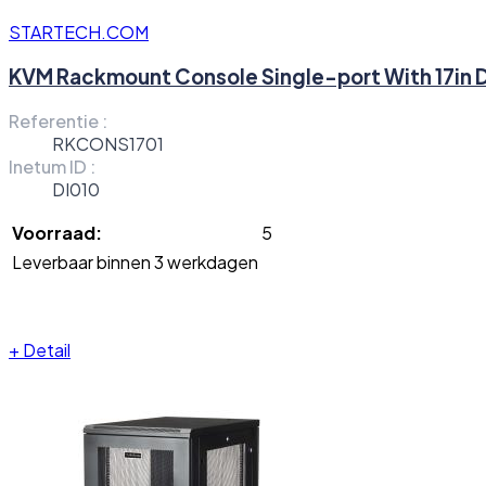
STARTECH.COM
KVM Rackmount Console Single-port With 17in D
Referentie :
RKCONS1701
Inetum ID :
DI010
Voorraad:
5
Leverbaar binnen 3 werkdagen
+
Detail