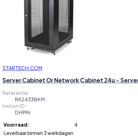
STARTECH.COM
Server Cabinet Or Network Cabinet 24u - Serve
Referentie :
RK2433BKM
Inetum ID :
DH996
Voorraad:
4
Leverbaar binnen 3 werkdagen