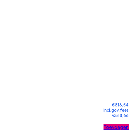
€818,54
incl.gov.fees
€818,66
Toevoegen