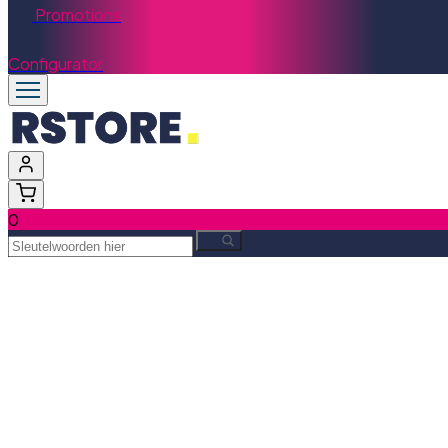
Promotions
Configurator
0