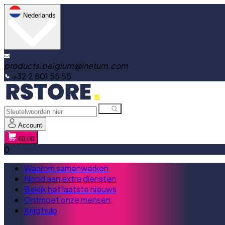
Nederlands
products.belgium@inetum.com
+32 2 801 55 55
Account
€0,00
0
Waarom samenwerken
Nood aan extra diensten
Bekijk het laatste nieuws
Ontmoet onze mensen
Krijg hulp