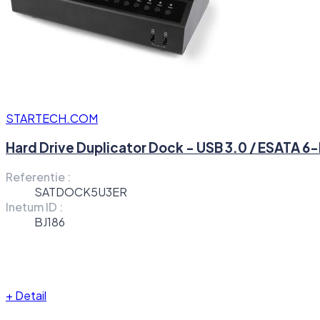
STARTECH.COM
Hard Drive Duplicator Dock - USB 3.0 / ESATA 6
Referentie :
SATDOCK5U3ER
Inetum ID :
BJ186
+
Detail