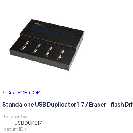
STARTECH.COM
Standalone USB Duplicator 1:7 / Eraser -flash Dr
Referentie :
USBDUPE17
Inetum ID :