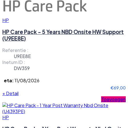
HP
HP Care Pack - 5 Years NBD Onsite HW Support
(U9EE8E)
Referentie :
U9EE8E
Inetum ID :
DW359
eta:
11/08/2026
€69,00
+
Detail
Toevoegen
HP