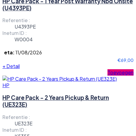
HP Care Pack - 1 Year Post Warranty Nbd Onsite
(U4393PE)
Referentie :
U4393PE
Inetum ID :
W0004
eta:
11/08/2026
€69,00
+
Detail
Toevoegen
HP
HP Care Pack - 2 Years Pickup & Return
(UE323E)
Referentie :
UE323E
Inetum ID :