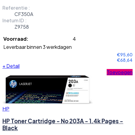
Referentie :
CF350A
Inetum ID :
Z9758
Voorraad:
4
Leverbaar binnen 3 werkdagen
€95,60
€68,64
+
Detail
Toevoegen
HP
HP Toner Cartridge - No 203A - 1.4k Pages -
Black