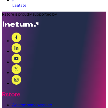
>
Laatste
Rstore is proudly supported by
Rstore
Waarom samenwerken