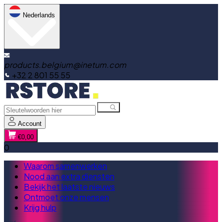
Nederlands
products.belgium@inetum.com
+32 2 801 55 55
Account
€0,00
0
Waarom samenwerken
Nood aan extra diensten
Bekijk het laatste nieuws
Ontmoet onze mensen
Krijg hulp