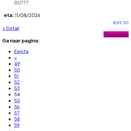
DU777
eta:
11/08/2026
€69,00
+
Detail
Toevoegen
Ga naar pagina:
Eerste
<
49
50
51
52
53
54
55
56
57
58
59