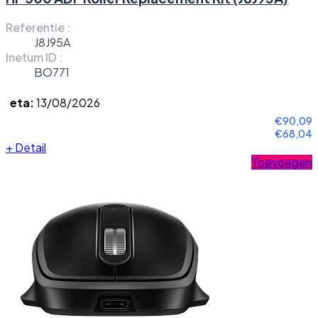
Referentie :
J8J95A
Inetum ID :
BO771
eta:
13/08/2026
€90,09
€68,04
+
Detail
Toevoegen