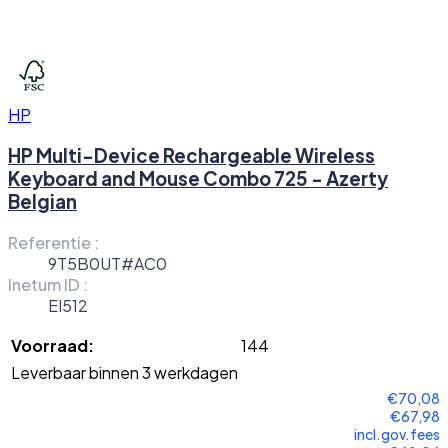
HP
HP Multi-Device Rechargeable Wireless
Keyboard and Mouse Combo 725 - Azerty
Belgian
Referentie :
9T5B0UT#AC0
Inetum ID :
EI512
Voorraad:
144
Leverbaar binnen 3 werkdagen
€70,08
€67,98
incl.gov.fees