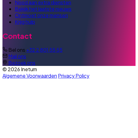
Nood aan extra diensten
Bekijk het laatste nieuws
Ontmoet onze mensen
Krijg hulp
Contact
Bel ons
+32 2 801 55 55
Mail ons
Bezoek ons
© 2026 Inetum
Algemene Voorwaarden
Privacy Policy