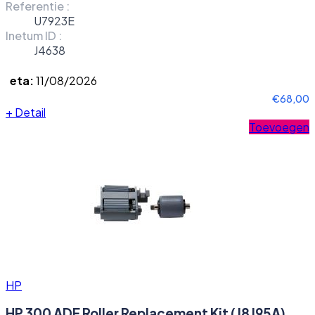
Referentie :
U7923E
Inetum ID :
J4638
eta:
11/08/2026
€68,00
+
Detail
Toevoegen
HP
HP 300 ADF Roller Replacement Kit (J8J95A)