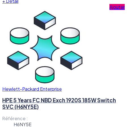
+
Detail
Ajouter
Hewlett-Packard Enterprise
HPE 5 Years FC NBD Exch 1920S 185W Switch
SVC (H6NY5E)
Référence :
H6NY5E