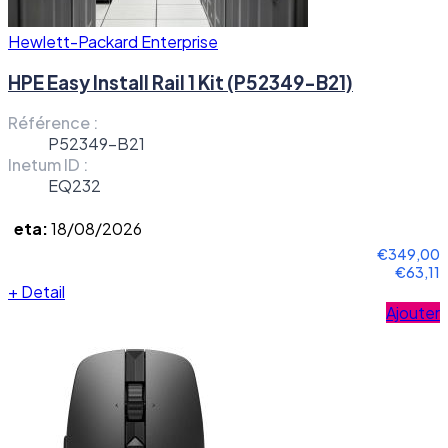
Hewlett-Packard Enterprise
HPE Easy Install Rail 1 Kit (P52349-B21)
Référence :
P52349-B21
Inetum ID :
EQ232
eta:
18/08/2026
€349,00
€63,11
+
Detail
Ajouter