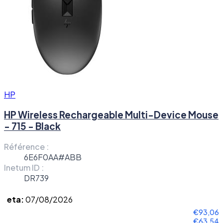
HP
HP Wireless Rechargeable Multi-Device Mouse
- 715 - Black
Référence :
6E6F0AA#ABB
Inetum ID :
DR739
eta:
07/08/2026
€93,06
€63,54