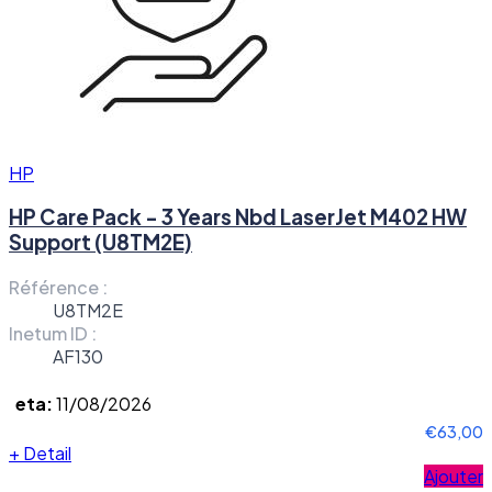
HP
HP Care Pack - 3 Years Nbd LaserJet M402 HW
Support (U8TM2E)
Référence :
U8TM2E
Inetum ID :
AF130
eta:
11/08/2026
€63,00
+
Detail
Ajouter