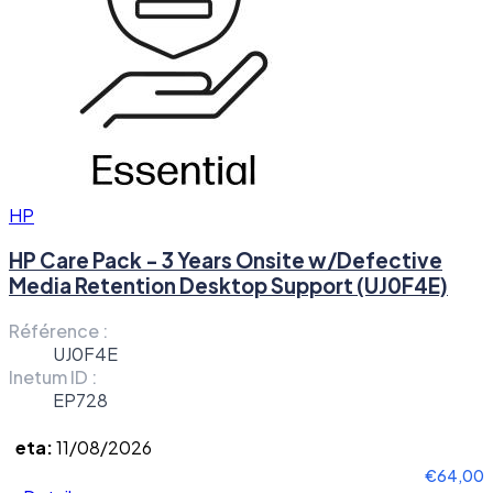
HP
HP Care Pack - 3 Years Onsite w/Defective
Media Retention Desktop Support (UJ0F4E)
Référence :
UJ0F4E
Inetum ID :
EP728
eta:
11/08/2026
€64,00