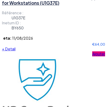
for Workstations (U1G37E)
Référence :
U1G37E
Inetum ID :
BY650
eta:
11/08/2026
€64,00
+
Detail
Ajouter