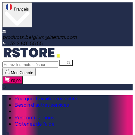
Français
products.belgium@inetum.com
+32 2 801 55 55
Mon Compte
€0,00
0
Pourquoi travailler ensemble
Besoin d'autres services
Rencontrez-nous
Obtenez de l'aide