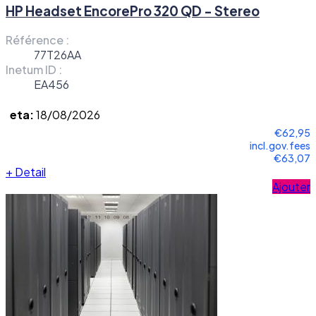
HP Headset EncorePro 320 QD - Stereo
Référence :
77T26AA
Inetum ID :
EA456
eta:
18/08/2026
€62,95
incl.gov.fees
€63,07
+
Detail
Ajouter