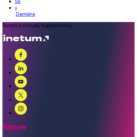
56
>
Dernière
Rstore is proudly supported by
Rstore