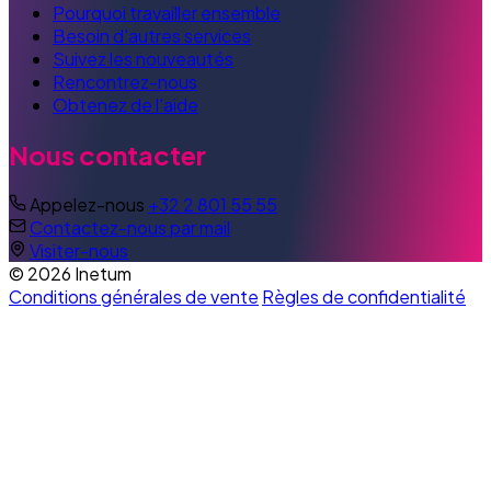
Pourquoi travailler ensemble
Besoin d'autres services
Suivez les nouveautés
Rencontrez-nous
Obtenez de l'aide
Nous contacter
Appelez-nous
+32 2 801 55 55
Contactez-nous par mail
Visiter-nous
© 2026 Inetum
Conditions générales de vente
Règles de confidentialité