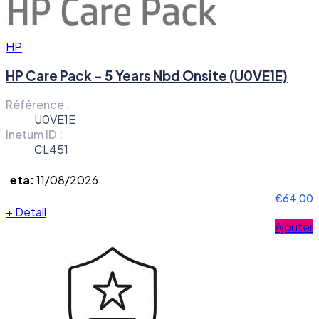
HP
HP Care Pack - 5 Years Nbd Onsite (U0VE1E)
Référence :
U0VE1E
Inetum ID :
CL451
eta:
11/08/2026
€64,00
+
Detail
Ajouter