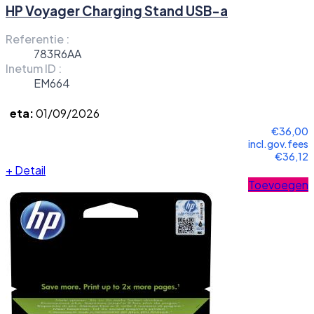
HP Voyager Charging Stand USB-a
Referentie :
783R6AA
Inetum ID :
EM664
eta:
01/09/2026
€36,00
incl.gov.fees
€36,12
+
Detail
Toevoegen