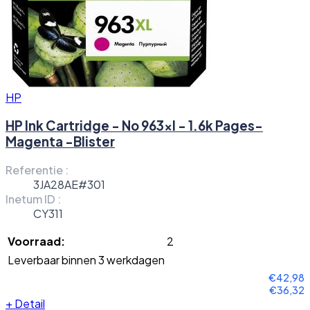
HP
HP Ink Cartridge - No 963xl - 1.6k Pages-
Magenta -Blister
Referentie :
3JA28AE#301
Inetum ID :
CY311
Voorraad:
2
Leverbaar binnen 3 werkdagen
€42,98
€36,32
+
Detail