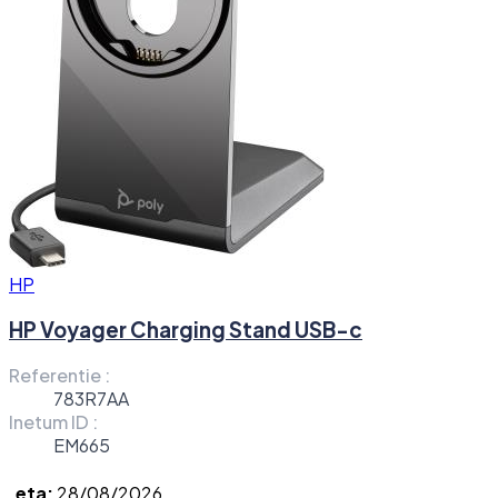
HP
HP Voyager Charging Stand USB-c
Referentie :
783R7AA
Inetum ID :
EM665
eta:
28/08/2026