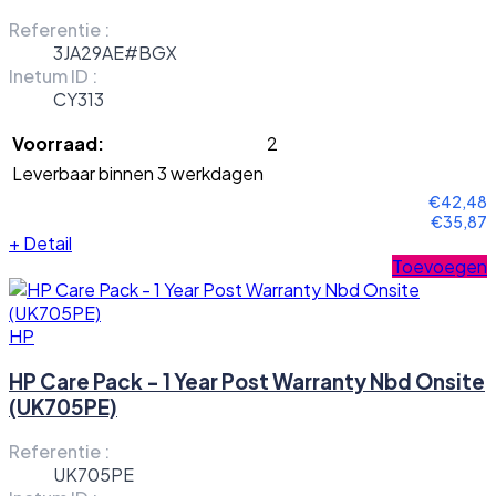
Referentie :
3JA29AE#BGX
Inetum ID :
CY313
Voorraad:
2
Leverbaar binnen 3 werkdagen
€42,48
€35,87
+
Detail
Toevoegen
HP
HP Care Pack - 1 Year Post Warranty Nbd Onsite
(UK705PE)
Referentie :
UK705PE