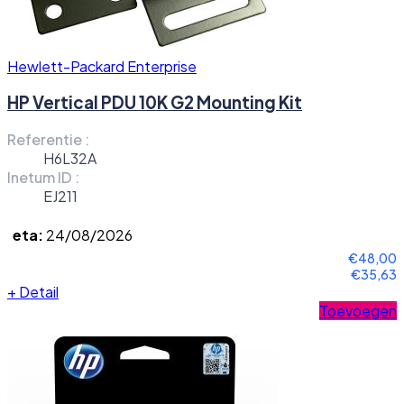
Hewlett-Packard Enterprise
HP Vertical PDU 10K G2 Mounting Kit
Referentie :
H6L32A
Inetum ID :
EJ211
eta:
24/08/2026
€48,00
€35,63
+
Detail
Toevoegen