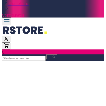
Promotions
Configurator
0