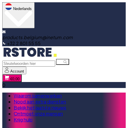
Nederlands
products.belgium@inetum.com
+32 2 801 55 55
Account
€0,00
0
Waarom samenwerken
Nood aan extra diensten
Bekijk het laatste nieuws
Ontmoet onze mensen
Krijg hulp