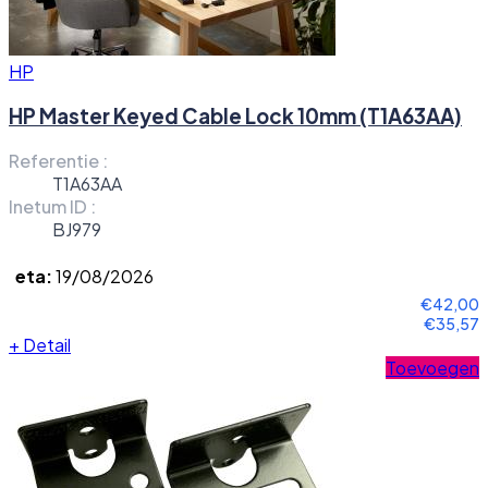
HP
HP Master Keyed Cable Lock 10mm (T1A63AA)
Referentie :
T1A63AA
Inetum ID :
BJ979
eta:
19/08/2026
€42,00
€35,57
+
Detail
Toevoegen