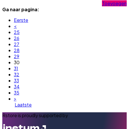
Toevoegen
Ga naar pagina:
Eerste
<
25
26
27
28
29
30
31
32
33
34
35
>
Laatste
Rstore is proudly supported by