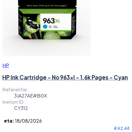
HP
HP Ink Cartridge - No 963xl - 1.6k Pages - Cyan
Referentie :
3JA27AE#BGX
Inetum ID :
CY312
eta:
18/08/2026
€42,48