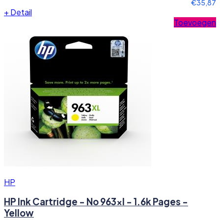
€35,87
+
Detail
Toevoegen
HP
HP Ink Cartridge - No 963xl - 1.6k Pages -
Yellow