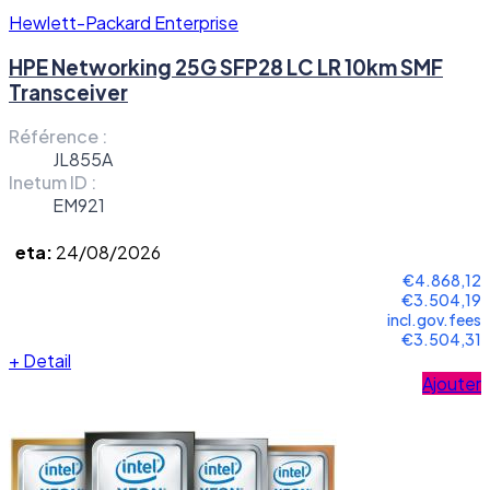
Hewlett-Packard Enterprise
HPE Networking 25G SFP28 LC LR 10km SMF
Transceiver
Référence :
JL855A
Inetum ID :
EM921
eta:
24/08/2026
€4.868,12
€3.504,19
incl.gov.fees
€3.504,31
+
Detail
Ajouter