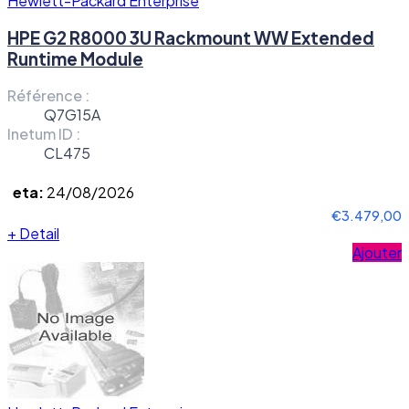
Hewlett-Packard Enterprise
HPE G2 R8000 3U Rackmount WW Extended
Runtime Module
Référence :
Q7G15A
Inetum ID :
CL475
eta:
24/08/2026
€3.479,00
+
Detail
Ajouter