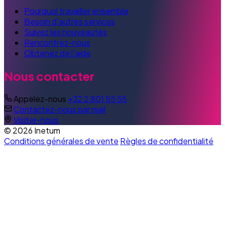
Pourquoi travailler ensemble
Besoin d'autres services
Suivez les nouveautés
Rencontrez-nous
Obtenez de l'aide
Nous contacter
Appelez-nous
+32 2 801 55 55
Contactez-nous par mail
Visiter-nous
© 2026 Inetum
Conditions générales de vente
Règles de confidentialité