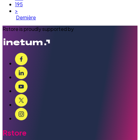
195
>
Dernière
Rstore is proudly supported by
Rstore