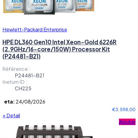
Hewlett-Packard Enterprise
HPE DL360 Gen10 Intel Xeon-Gold 6226R
(2.9GHz/16-core/150W) Processor Kit
(P24481-B21)
Référence :
P24481-B21
Inetum ID :
CH225
eta:
24/08/2026
€3.598,00
+
Detail
Ajouter