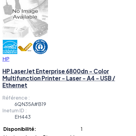
HP
HP LaserJet Enterprise 6800dn - Color
Multifunction Printer - Laser - A4 - USB /
Ethernet
Référence :
6QN35A#B19
Inetum ID :
EH443
Disponibilité:
1