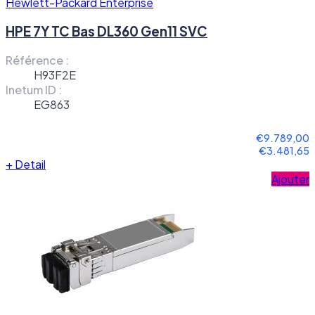
Hewlett-Packard Enterprise
HPE 7Y TC Bas DL360 Gen11 SVC
Référence :
H93F2E
Inetum ID :
EG863
€9.789,00
€3.481,65
+
Detail
Ajouter