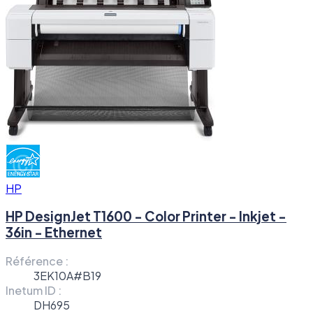
HP
HP DesignJet T1600 - Color Printer - Inkjet -
36in - Ethernet
Référence :
3EK10A#B19
Inetum ID :
DH695