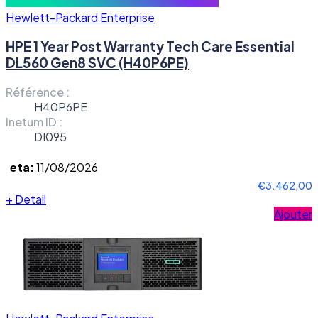
Hewlett-Packard Enterprise
HPE 1 Year Post Warranty Tech Care Essential
DL560 Gen8 SVC (H40P6PE)
Référence :
H40P6PE
Inetum ID :
DI095
eta:
11/08/2026
€3.462,00
+
Detail
Ajouter