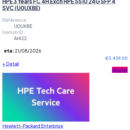
HPE 3 Years FC 4H Exch HPE 5510 24G SFP 4
SVC (U0UX8E)
Référence :
U0UX8E
Inetum ID :
AI422
eta:
21/08/2026
€3.439,00
+
Detail
Ajouter
Hewlett-Packard Enterprise