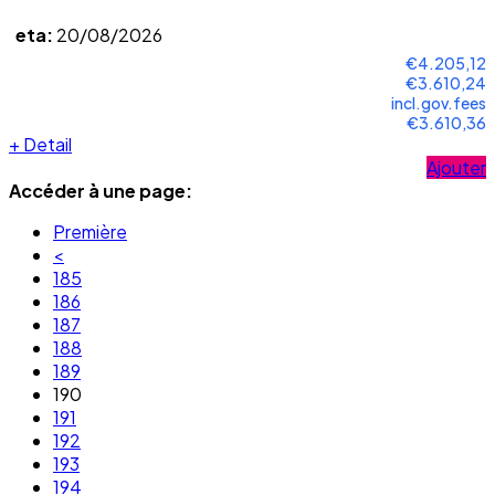
eta:
20/08/2026
€4.205,12
€3.610,24
incl.gov.fees
€3.610,36
+
Detail
Ajouter
Accéder à une page:
Première
<
185
186
187
188
189
190
191
192
193
194