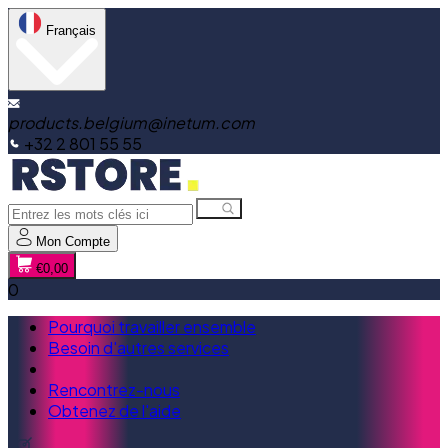
Français
products.belgium@inetum.com
+32 2 801 55 55
Mon Compte
€0,00
0
Pourquoi travailler ensemble
Besoin d'autres services
Rencontrez-nous
Obtenez de l'aide