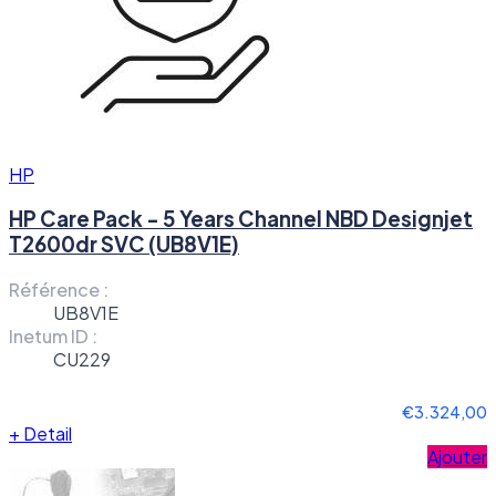
HP
HP Care Pack - 5 Years Channel NBD Designjet
T2600dr SVC (UB8V1E)
Référence :
UB8V1E
Inetum ID :
CU229
€3.324,00
+
Detail
Ajouter