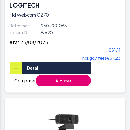
LOGITECH
Hd Webcam C270
Référence :
960-001063
Inetum ID :
BI690
eta:
25/08/2026
€31,11
incl.gov.fees
€31,23
+
Detail
Comparer
Ajouter