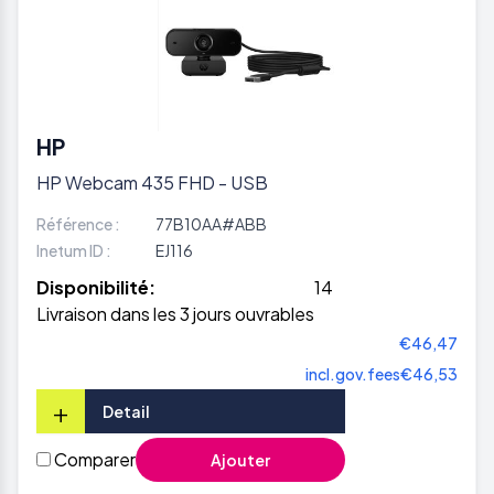
HP
HP Webcam 435 FHD - USB
Référence :
77B10AA#ABB
Inetum ID :
EJ116
Disponibilité:
14
Livraison dans les 3 jours ouvrables
€46,47
incl.gov.fees
€46,53
+
Detail
Comparer
Ajouter