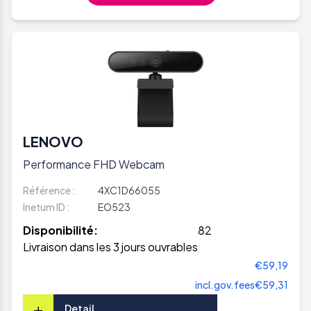
LENOVO
Performance FHD Webcam
Référence :
4XC1D66055
Inetum ID :
EO523
Disponibilité:
82
Livraison dans les 3 jours ouvrables
€59,19
incl.gov.fees
€59,31
+
Detail