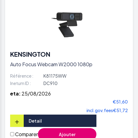
KENSINGTON
Auto Focus Webcam W2000 1080p
Référence :
K81175WW
Inetum ID :
DC910
eta:
25/08/2026
€51,60
incl.gov.fees
€51,72
+
Detail
Comparer
Ajouter