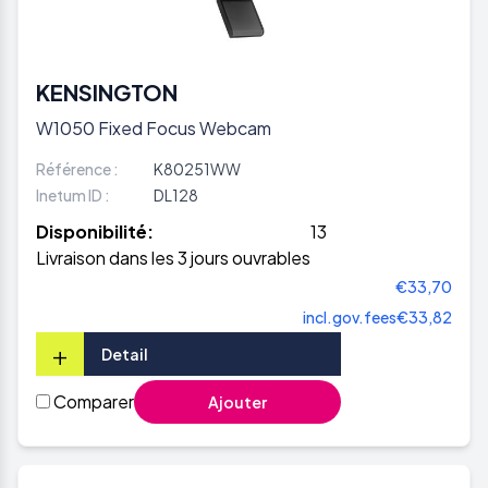
KENSINGTON
W1050 Fixed Focus Webcam
Référence :
K80251WW
Inetum ID :
DL128
Disponibilité:
13
Livraison dans les 3 jours ouvrables
€33,70
incl.gov.fees
€33,82
+
Detail
Comparer
Ajouter