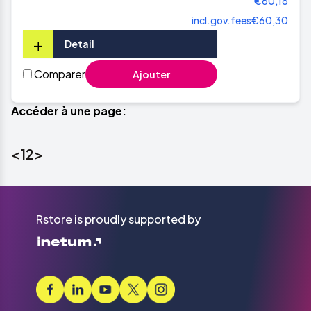
€60,18
incl.gov.fees
€60,30
+
Detail
Comparer
Ajouter
Accéder à une page:
<
1
2
>
Rstore is proudly supported by