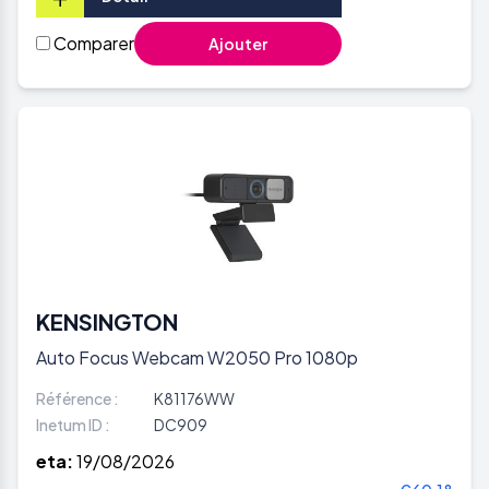
Comparer
Ajouter
KENSINGTON
Auto Focus Webcam W2050 Pro 1080p
Référence :
K81176WW
Inetum ID :
DC909
eta:
19/08/2026