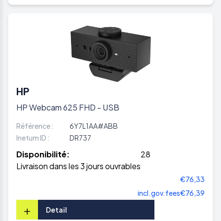
HP
HP Webcam 625 FHD - USB
Référence :
6Y7L1AA#ABB
Inetum ID :
DR737
Disponibilité:
28
Livraison dans les 3 jours ouvrables
€76,33
incl.gov.fees
€76,39
+
Detail