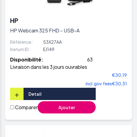
HP
HP Webcam 325 FHD - USB-A
Référence :
53X27AA
Inetum ID :
EJ149
Disponibilité:
63
Livraison dans les 3 jours ouvrables
€30,19
incl.gov.fees
€30,31
+
Detail
Comparer
Ajouter