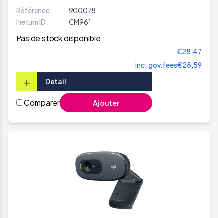
Référence :
900078
Inetum ID :
CM961
Pas de stock disponible
€28,47
incl.gov.fees
€28,59
+
Detail
Comparer
Ajouter