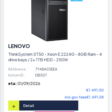
LENOVO
ThinkSystem ST50 - Xeon E 2224G - 8GB Ram - 4
drive bays / 2x 1TB HDD - 250W
Référence :
7Y48A03EEA
Inetum ID :
DB507
eta:
01/09/2026
€1.491,00
incl.gov.fees
€1.491,08
+
Detail