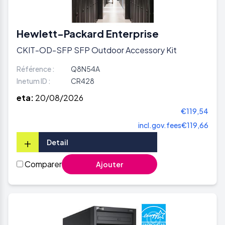
Hewlett-Packard Enterprise
CKIT-OD-SFP SFP Outdoor Accessory Kit
Référence :
Q8N54A
Inetum ID :
CR428
eta:
20/08/2026
€119,54
incl.gov.fees
€119,66
+
Detail
Comparer
Ajouter