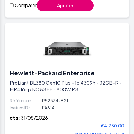
Comparer
Ajouter
Hewlett-Packard Enterprise
ProLiant DL380 Gen10 Plus - 1p 4309Y - 32GB-R -
MR416i-p NC 8SFF - 800W PS
Référence :
P52534-B21
Inetum ID :
EA614
eta:
31/08/2026
€4.750,00
incl.gov.fees
€4.750,08