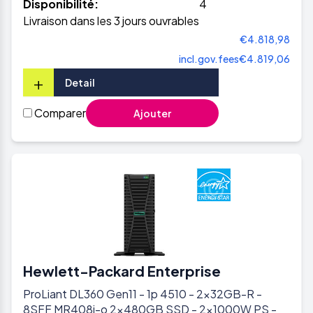
Disponibilité:
4
Livraison dans les 3 jours ouvrables
€4.818,98
incl.gov.fees
€4.819,06
+
Detail
Comparer
Ajouter
Hewlett-Packard Enterprise
ProLiant DL360 Gen11 - 1p 4510 - 2x32GB-R -
8SFF MR408i-o 2x480GB SSD - 2x1000W PS -