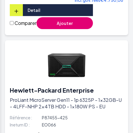
+
Detail
Comparer
Ajouter
Hewlett-Packard Enterprise
ProLiant MicroServer Gen11 - 1p 6325P - 1x32GB-U
- 4LFF-NHP 2x4TB HDD - 1x180W PS - EU
Référence :
P87455-425
Inetum ID :
EO066