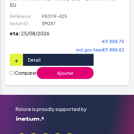
EU
Référence :
P83119-425
Inetum ID :
EM287
eta:
25/08/2026
€9.888,74
incl.gov.fees
€9.888,82
+
Detail
Comparer
Ajouter
Rstore is proudly supported by