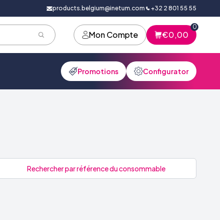
products.belgium@inetum.com
+32 2 801 55 55
0
Mon Compte
€0,00
Promotions
Configurator
Rechercher par référence du consommable