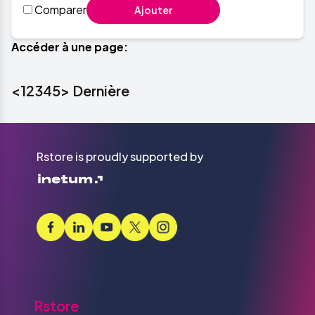
Comparer
Ajouter
Accéder à une page:
<
1
2
3
4
5
>
Dernière
Rstore is proudly supported by
Rstore