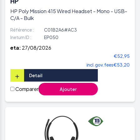
HP
HP Poly Mission 415 Wired Headset - Mono - USB-
C/A - Bulk
Référence :
C01B2A6#AC3
Inetum ID :
EP050
eta:
27/08/2026
€52,95
incl.gov.fees
€53,20
+
Detail
Comparer
Ajouter