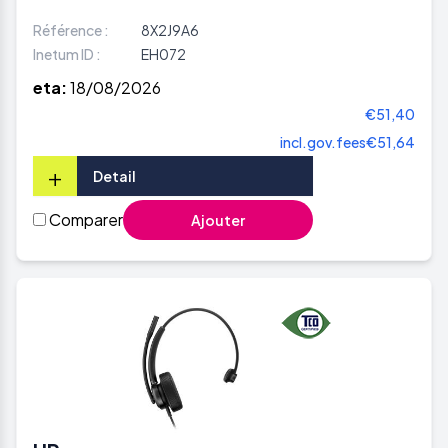
Référence :
8X2J9A6
Inetum ID :
EH072
eta:
18/08/2026
€51,40
incl.gov.fees
€51,64
+
Detail
Comparer
Ajouter