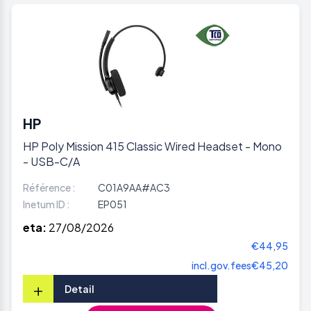
HP
HP Poly Mission 415 Classic Wired Headset - Mono
- USB-C/A
Référence :
C01A9AA#AC3
Inetum ID :
EP051
eta:
27/08/2026
€44,95
incl.gov.fees
€45,20
+
Detail