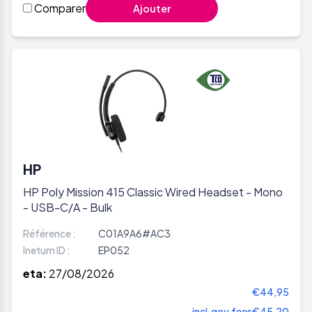
Comparer
Ajouter
HP
HP Poly Mission 415 Classic Wired Headset - Mono
- USB-C/A - Bulk
Référence :
C01A9A6#AC3
Inetum ID :
EP052
eta:
27/08/2026
€44,95
incl.gov.fees
€45,20