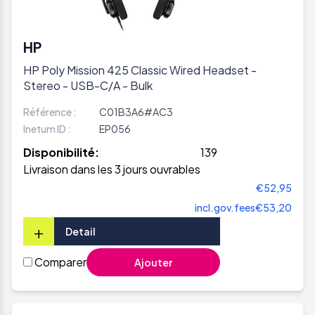
HP
HP Poly Mission 425 Classic Wired Headset -
Stereo - USB-C/A - Bulk
Référence :
C01B3A6#AC3
Inetum ID :
EP056
Disponibilité:
139
Livraison dans les 3 jours ouvrables
€52,95
incl.gov.fees
€53,20
+
Detail
Comparer
Ajouter