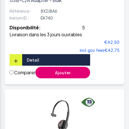
USB-C/A Adapter - Bulk
Référence :
8X2J8A6
Inetum ID :
EK740
Disponibilité:
5
Livraison dans les 3 jours ouvrables
€42,50
incl.gov.fees
€42,75
+
Detail
Comparer
Ajouter