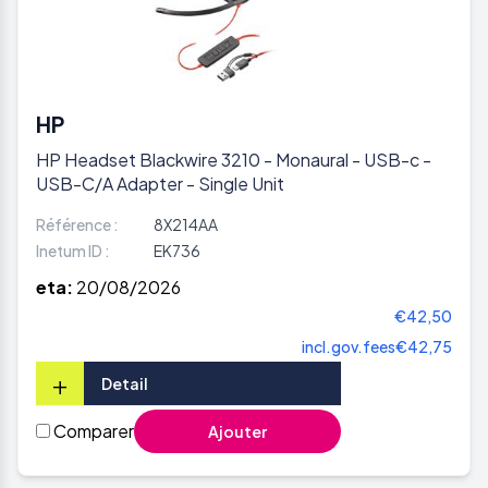
HP
HP Headset Blackwire 3210 - Monaural - USB-c -
USB-C/A Adapter - Single Unit
Référence :
8X214AA
Inetum ID :
EK736
eta:
20/08/2026
€42,50
incl.gov.fees
€42,75
+
Detail
Comparer
Ajouter