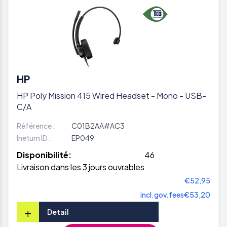
HP
HP Poly Mission 415 Wired Headset - Mono - USB-
C/A
Référence :
C01B2AA#AC3
Inetum ID :
EP049
Disponibilité:
46
Livraison dans les 3 jours ouvrables
€52,95
incl.gov.fees
€53,20
+
Detail