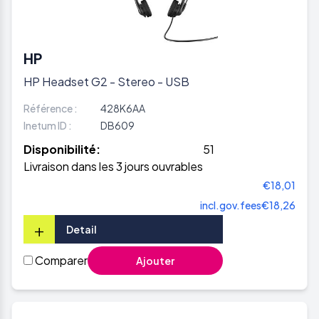
HP
HP Headset G2 - Stereo - USB
Référence :
428K6AA
Inetum ID :
DB609
Disponibilité:
51
Livraison dans les 3 jours ouvrables
€18,01
incl.gov.fees
€18,26
+
Detail
Comparer
Ajouter