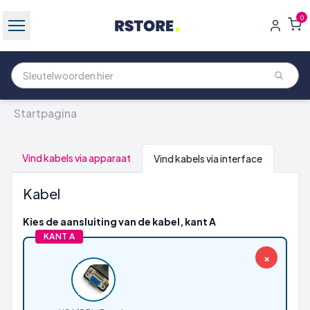
0
Startpagina
Vind kabels via apparaat
Vind kabels via interface
Kabel
Kies de aansluiting van de kabel, kant A
KANT A
×