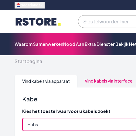
Nederlands
Waarom Samenwerken
Nood Aan Extra Diensten
Bekijk He
Startpagina
Vind kabels via interface
Vind kabels via apparaat
Kabel
Kies het toestel waarvoor u kabels zoekt