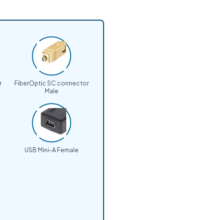
r
FiberOptic SC connector
Male
USB Mini-A Female