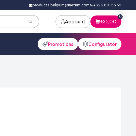
products.belgium@inetum.com
+32 2 801 55 55
0
Account
€0,00
Promotions
Configurator