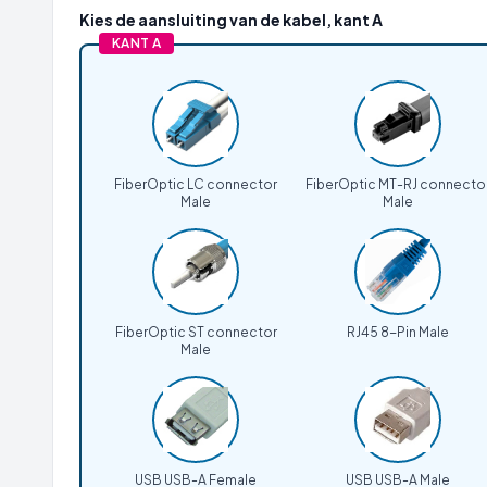
Kies de aansluiting van de kabel, kant A
KANT A
FiberOptic LC connector
FiberOptic MT-RJ connecto
Male
Male
FiberOptic ST connector
RJ45 8-Pin Male
Male
USB USB-A Female
USB USB-A Male