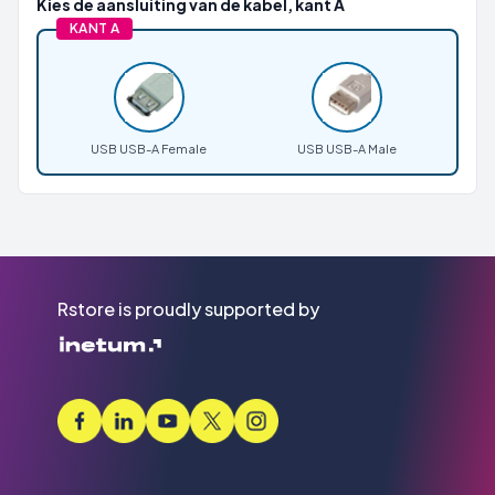
Kies de aansluiting van de kabel, kant A
KANT A
USB USB-A Female
USB USB-A Male
Rstore is proudly supported by