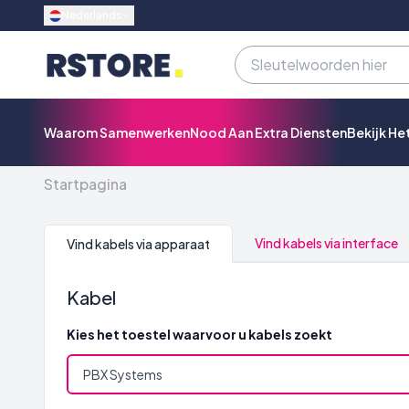
Nederlands
Waarom Samenwerken
Nood Aan Extra Diensten
Bekijk He
Startpagina
Vind kabels via interface
Vind kabels via apparaat
Kabel
Kies het toestel waarvoor u kabels zoekt