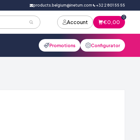
products.belgium@inetum.com
+32 2 801 55 55
0
Account
€0,00
Promotions
Configurator