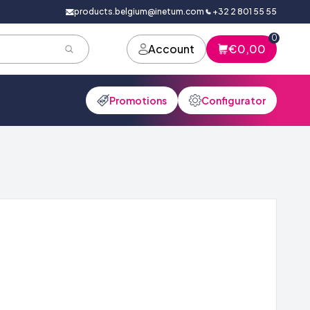
products.belgium@inetum.com
+32 2 801 55 55
0
Account
€0,00
Promotions
Configurator