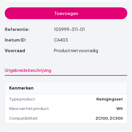
Toevoegen
Referentie:
105999-311-01
Inetum ID:
CA403
Voorraad
Product niet voorradig
Uitgebreide beschrijving
Kenmerken
Type product
Reinigingsset
Kleur van het product
Wit
Compatibiliteit
ZC100, ZC300