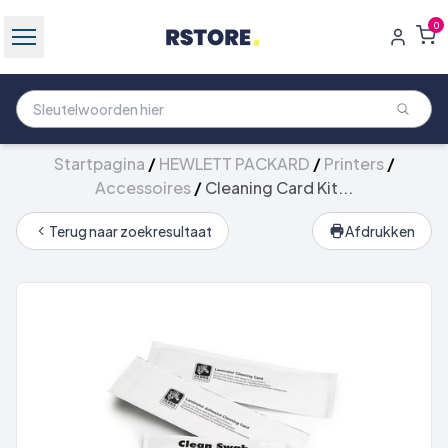
0
Startpagina
/
HEWLETT PACKARD
/
Printers
/
Accessoires
/
Cleaning Card Kit...
Terug naar zoekresultaat
Afdrukken