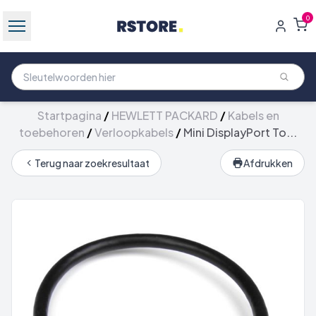
0
Startpagina
/
HEWLETT PACKARD
/
Kabels en
toebehoren
/
Verloopkabels
/
Mini DisplayPort To...
Terug naar zoekresultaat
Afdrukken