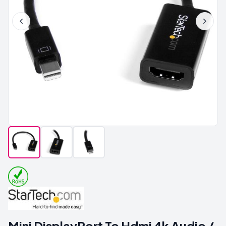
Mini DisplayPort To Hdmi 4k Audio /