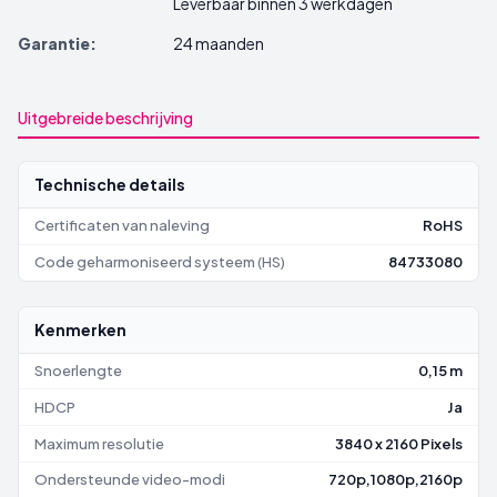
Leverbaar binnen 3 werkdagen
Garantie:
24 maanden
Uitgebreide beschrijving
Technische details
Certificaten van naleving
RoHS
Code geharmoniseerd systeem (HS)
84733080
Kenmerken
Snoerlengte
0,15 m
HDCP
Ja
Maximum resolutie
3840 x 2160 Pixels
Ondersteunde video-modi
720p,1080p,2160p