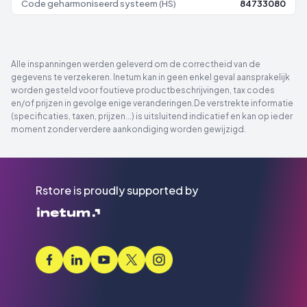
Code geharmoniseerd systeem (HS)
84733080
Alle inspanningen werden geleverd om de correctheid van de
gegevens te verzekeren. Inetum kan in geen enkel geval aansprakelijk
worden gesteld voor foutieve productbeschrijvingen, tax codes
en/of prijzen in gevolge enige veranderingen.De verstrekte informatie
(specificaties, taxen, prijzen...) is uitsluitend indicatief en kan op ieder
moment zonder verdere aankondiging worden gewijzigd.
Rstore is proudly supported by