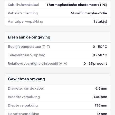
Kabelhulsmateriaal
Thermoplastische elastomeer (TPE)
Kabelafscherming
Aluminium mylar-folie
Aantal per verpakking
1 stuk(s)
Eisen aan de omgeving
Bedrijfstemperatuur (T-T)
0 - 50 °C
Temperatuur bij opslag
0 - 50 °C
Relatieve vochtigheid in bedrijf (V-V)
0 - 85 procent
Gewicht en omvang
Diameter van de kabel
6,5 mm
Breedte verpakking
400 mm
Diepte verpakking
136 mm
Hoogte verpakking
13 mm