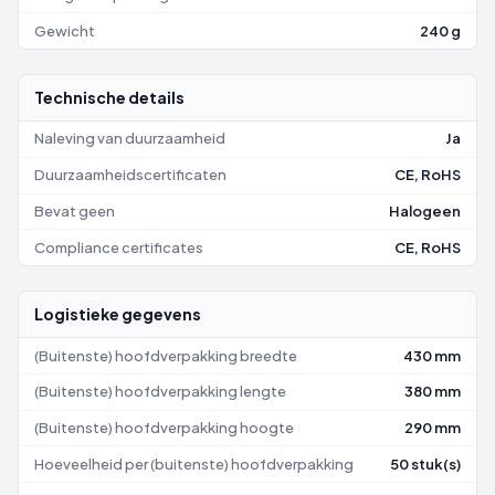
Gewicht
240 g
Technische details
Naleving van duurzaamheid
Ja
Duurzaamheidscertificaten
CE, RoHS
Bevat geen
Halogeen
Compliance certificates
CE, RoHS
Logistieke gegevens
(Buitenste) hoofdverpakking breedte
430 mm
(Buitenste) hoofdverpakking lengte
380 mm
(Buitenste) hoofdverpakking hoogte
290 mm
Hoeveelheid per (buitenste) hoofdverpakking
50 stuk(s)