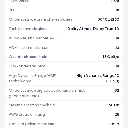
HDMI versie
2.0b
3D
Ja
Ondersteunde grafische resoluties
3840 x 2160
Dolby technologieën
Dolby Atmos, Dolby TrueHD
Audio Return Channel (ARC)
Ja
HDMI-ethernetkanaal
Ja
Overdrachtssnelheid
18 Gbit/s
HDR-ondersteuning
Ja
High Dynamic Range (HDR)-
High Dynamic Range 10
technologie
(HDR10)
Ondersteunde digitale audiokanalen (niet-
32
gecomprimeerd)
Maximale refresh snelheid
60 Hz
AWG draad omvang
28
Contact geleider materiaal
Goud