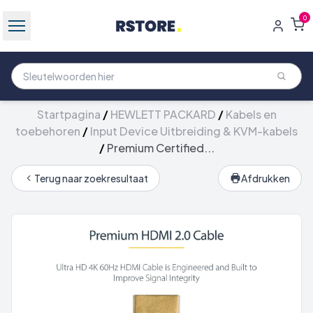
0
Startpagina
/
HEWLETT PACKARD
/
Kabels en
toebehoren
/
Input Device Uitbreiding & KVM-kabels
/
Premium Certified...
Terug naar zoekresultaat
Afdrukken