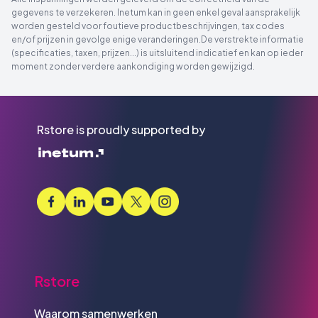
gegevens te verzekeren. Inetum kan in geen enkel geval aansprakelijk
worden gesteld voor foutieve productbeschrijvingen, tax codes
en/of prijzen in gevolge enige veranderingen.De verstrekte informatie
(specificaties, taxen, prijzen...) is uitsluitend indicatief en kan op ieder
moment zonder verdere aankondiging worden gewijzigd.
Rstore is proudly supported by
Rstore
Waarom samenwerken