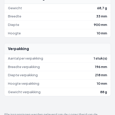
Gewicht
68,7 g
Breedte
33 mm
Diepte
900 mm
Hoogte
10 mm
Verpakking
Aantal per verpakking
1 stuk(s)
Breedte verpakking
196 mm
Diepte verpakking
218 mm
Hoogte verpakking
10 mm
Gewicht verpakking
88 g
Alle inspanningen werden geleverd om de correctheid van de