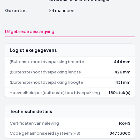
Garantie:
24 maanden
Uitgebreide beschrijving
Logistieke gegevens
(Buitenste) hoofdverpakking breedte
444 mm
(Buitenste) hoofdverpakking lengte
426 mm
(Buitenste) hoofdverpakking hoogte
431 mm
Hoeveelheid per (buitenste) hoofdverpakking
180 stuk(s)
Technische details
Certificaten van naleving
RoHS
Code geharmoniseerd systeem (HS)
84733080