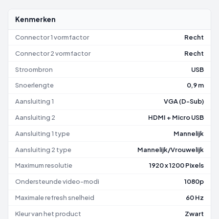
Kenmerken
Connector 1 vormfactor
Recht
Connector 2 vormfactor
Recht
Stroombron
USB
Snoerlengte
0,9 m
Aansluiting 1
VGA (D-Sub)
Aansluiting 2
HDMI + Micro USB
Aansluiting 1 type
Mannelijk
Aansluiting 2 type
Mannelijk/Vrouwelijk
Maximum resolutie
1920 x 1200 Pixels
Ondersteunde video-modi
1080p
Maximale refresh snelheid
60 Hz
Kleur van het product
Zwart