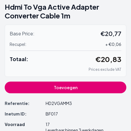
Hdmi To Vga Active Adapter
Converter Cable 1m
€20,77
Base Price:
Recupel:
+ €0,06
€20,83
Totaal:
Prices exclude VAT
Toevoegen
Referentie:
HD2VGAMM3
Inetum ID:
BF017
Voorraad
17
Leverbaar binnen 3 werkdagen