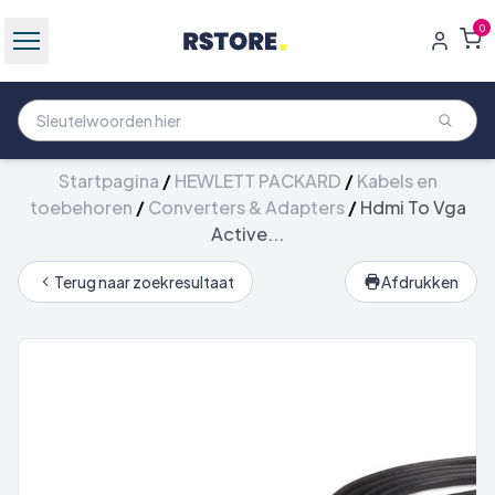
0
Startpagina
/
HEWLETT PACKARD
/
Kabels en
toebehoren
/
Converters & Adapters
/
Hdmi To Vga
Active...
Terug naar zoekresultaat
Afdrukken