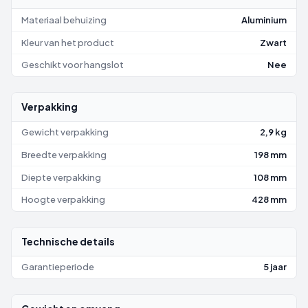
Materiaal behuizing
Aluminium
Kleur van het product
Zwart
Geschikt voor hangslot
Nee
Verpakking
Gewicht verpakking
2,9 kg
Breedte verpakking
198 mm
Diepte verpakking
108 mm
Hoogte verpakking
428 mm
Technische details
Garantieperiode
5 jaar