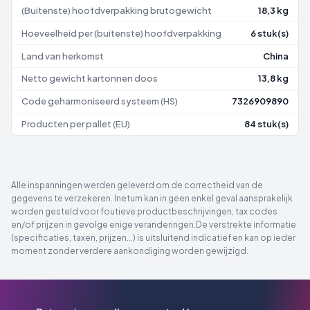
(Buitenste) hoofdverpakking brutogewicht
18,3 kg
Hoeveelheid per (buitenste) hoofdverpakking
6 stuk(s)
Land van herkomst
China
Netto gewicht kartonnen doos
13,8 kg
Code geharmoniseerd systeem (HS)
7326909890
Producten per pallet (EU)
84 stuk(s)
Alle inspanningen werden geleverd om de correctheid van de
gegevens te verzekeren. Inetum kan in geen enkel geval aansprakelijk
worden gesteld voor foutieve productbeschrijvingen, tax codes
en/of prijzen in gevolge enige veranderingen.De verstrekte informatie
(specificaties, taxen, prijzen...) is uitsluitend indicatief en kan op ieder
moment zonder verdere aankondiging worden gewijzigd.