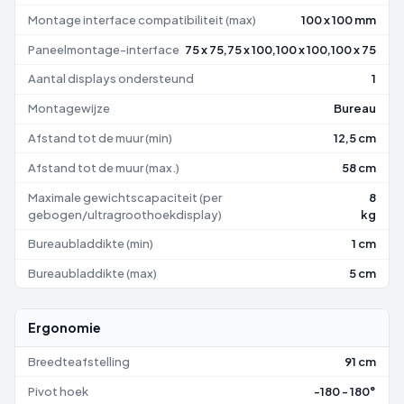
Montage interface compatibiliteit (max)
100 x 100 mm
Paneelmontage-interface
75 x 75,75 x 100,100 x 100,100 x 75
Aantal displays ondersteund
1
Montagewijze
Bureau
Afstand tot de muur (min)
12,5 cm
Afstand tot de muur (max.)
58 cm
Maximale gewichtscapaciteit (per
8
gebogen/ultragroothoekdisplay)
kg
Bureaubladdikte (min)
1 cm
Bureaubladdikte (max)
5 cm
Ergonomie
Breedteafstelling
91 cm
Pivot hoek
-180 - 180°