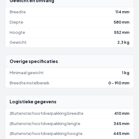
Gewicht en omvang
Breedte
114 mm
Diepte
580 mm
Hoogte
552 mm
Gewicht
2,3 kg
Overige specificaties
Minimaal gewicht
1 kg
Breedte instelbereik
0 - 910 mm
Logistieke gegevens
(Buitenste) hoofdverpakking breedte
410 mm
(Buitenste) hoofdverpakking lengte
345 mm
(Buitenste) hoofdverpakking hoogte
445 mm