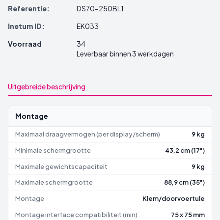
Referentie:
DS70-250BL1
Inetum ID:
EK033
Voorraad
34
Leverbaar binnen 3 werkdagen
Uitgebreide beschrijving
Montage
Maximaal draagvermogen (per display/scherm)
9 kg
Minimale schermgrootte
43,2 cm (17")
Maximale gewichtscapaciteit
9 kg
Maximale schermgrootte
88,9 cm (35")
Montage
Klem/doorvoertule
Montage interface compatibiliteit (min)
75 x 75 mm