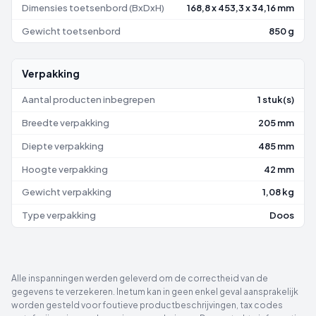
Dimensies toetsenbord (BxDxH)
168,8 x 453,3 x 34,16 mm
Gewicht toetsenbord
850 g
Verpakking
Aantal producten inbegrepen
1 stuk(s)
Breedte verpakking
205 mm
Diepte verpakking
485 mm
Hoogte verpakking
42 mm
Gewicht verpakking
1,08 kg
Type verpakking
Doos
Alle inspanningen werden geleverd om de correctheid van de
gegevens te verzekeren. Inetum kan in geen enkel geval aansprakelijk
worden gesteld voor foutieve productbeschrijvingen, tax codes