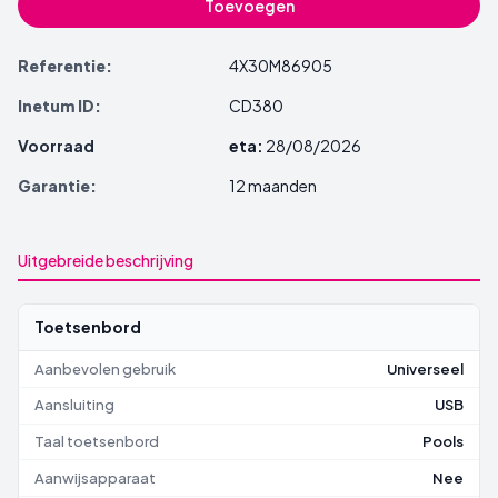
Toevoegen
Referentie:
4X30M86905
Inetum ID:
CD380
Voorraad
eta:
28/08/2026
Garantie:
12 maanden
Uitgebreide beschrijving
Toetsenbord
Aanbevolen gebruik
Universeel
Aansluiting
USB
Taal toetsenbord
Pools
Aanwijsapparaat
Nee