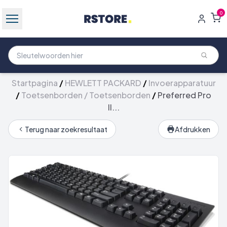
0
Startpagina
/
HEWLETT PACKARD
/
Invoerapparatuur
/
Toetsenborden / Toetsenborden
/
Preferred Pro
II...
Terug naar zoekresultaat
Afdrukken