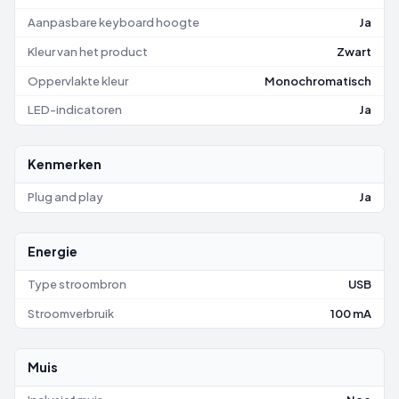
Aanpasbare keyboard hoogte
Ja
Kleur van het product
Zwart
Oppervlakte kleur
Monochromatisch
LED-indicatoren
Ja
Kenmerken
Plug and play
Ja
Energie
Type stroombron
USB
Stroomverbruik
100 mA
Muis