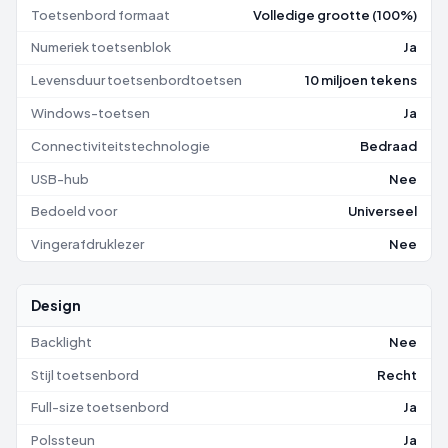
Toetsenbord formaat
Volledige grootte (100%)
Numeriek toetsenblok
Ja
Levensduur toetsenbordtoetsen
10 miljoen tekens
Windows-toetsen
Ja
Connectiviteitstechnologie
Bedraad
USB-hub
Nee
Bedoeld voor
Universeel
Vingerafdruklezer
Nee
Design
Backlight
Nee
Stijl toetsenbord
Recht
Full-size toetsenbord
Ja
Polssteun
Ja