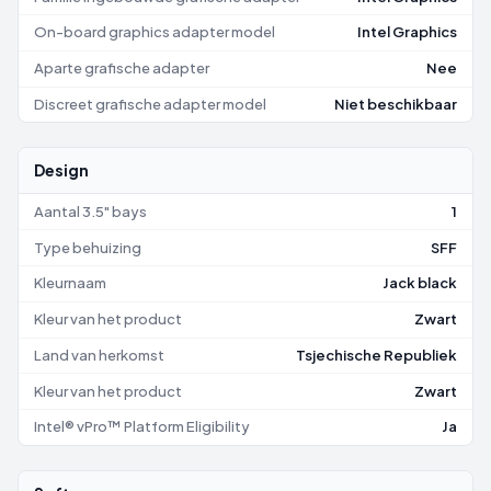
On-board graphics adapter model
Intel Graphics
Aparte grafische adapter
Nee
Discreet grafische adapter model
Niet beschikbaar
Design
Aantal 3.5" bays
1
Type behuizing
SFF
Kleurnaam
Jack black
Kleur van het product
Zwart
Land van herkomst
Tsjechische Republiek
Kleur van het product
Zwart
Intel® vPro™ Platform Eligibility
Ja