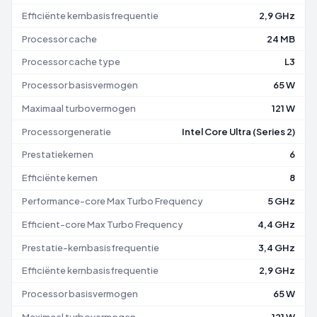
Efficiënte kernbasisfrequentie
2,9 GHz
Processor cache
24 MB
Processor cache type
L3
Processor basisvermogen
65 W
Maximaal turbovermogen
121 W
Processorgeneratie
Intel Core Ultra (Series 2)
Prestatiekernen
6
Efficiënte kernen
8
Performance-core Max Turbo Frequency
5 GHz
Efficient-core Max Turbo Frequency
4,4 GHz
Prestatie-kernbasisfrequentie
3,4 GHz
Efficiënte kernbasisfrequentie
2,9 GHz
Processor basisvermogen
65 W
Maximaal turbovermogen
121 W