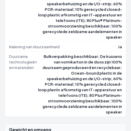
speakerbehuizing en de I/O-strip; 60%
PCR-materiaal; 10% gerecycled closed-
loop plastic afkomstig van IT-apparatuur en
telefoons (ITE); 80 Plus® Platinum-
stroomvoorziening beschikbaar; 100%
gerecyclede zeldzame aardelementen in
speaker
Naleving van duurzaamheid
Ja
Duurzame
Bulkverpakking beschikbaar; De kussens
technologieën
van vormkarton in de doos zijn 100%
en materialen
duurzaam geproduceerd en recyclebaar;
Ocean-bound plastic in de
speakerbehuizing en de I/O-strip; 60%
PCR-materiaal; 10% gerecycled closed-
loop plastic afkomstig van IT-apparatuur en
telefoons (ITE); 80 Plus Platinum-
stroomvoorziening beschikbaar; 100%
gerecyclede zeldzame aardelementen in
speaker
Gewicht en omvang