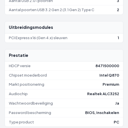
Aantal USB 2.0-poorten
3
Aantal poorten USB 3.2 Gen 2 (3.1 Gen 2) Type C
2
Uitbreidingsmodules
PCI Express x16 (Gen 4.x) sleuven
1
Prestatie
HDCP versie
8471500000
Chipset moederbord
Intel Q870
Markt positionering
Premium
Audiochip
Realtek ALC3252
Wachtwoordbeveiliging
Ja
Password bescherming
BIOS, Inschakelen
Type product
PC