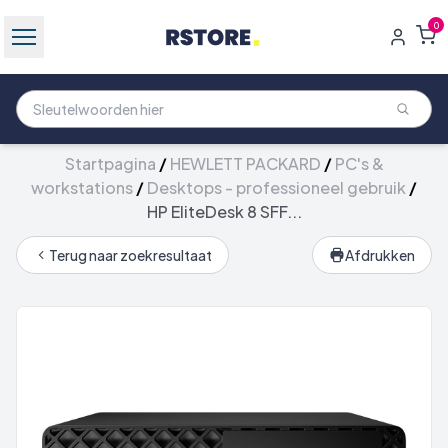
0
Startpagina
/
HEWLETT PACKARD
/
PC's &
workstations
/
Desktops - professioneel gebruik
/
HP EliteDesk 8 SFF...
Terug naar zoekresultaat
Afdrukken