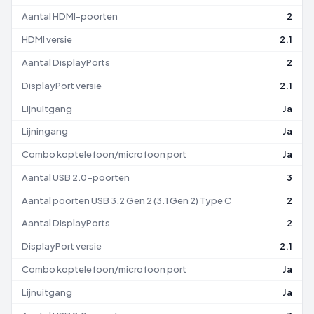
Aantal HDMI-poorten
2
HDMI versie
2.1
Aantal DisplayPorts
2
DisplayPort versie
2.1
Lijnuitgang
Ja
Lijningang
Ja
Combo koptelefoon/microfoon port
Ja
Aantal USB 2.0-poorten
3
Aantal poorten USB 3.2 Gen 2 (3.1 Gen 2) Type C
2
Aantal DisplayPorts
2
DisplayPort versie
2.1
Combo koptelefoon/microfoon port
Ja
Lijnuitgang
Ja