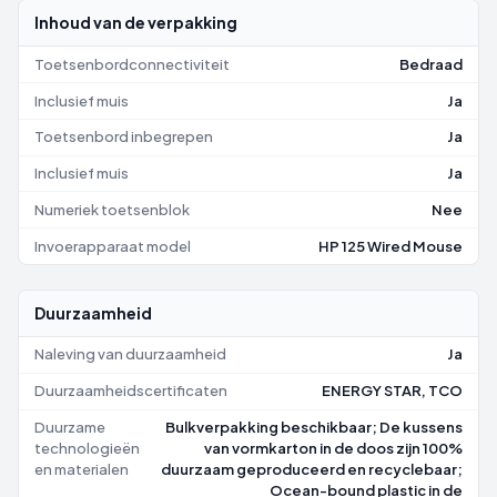
Inhoud van de verpakking
Toetsenbordconnectiviteit
Bedraad
Inclusief muis
Ja
Toetsenbord inbegrepen
Ja
Inclusief muis
Ja
Numeriek toetsenblok
Nee
Invoerapparaat model
HP 125 Wired Mouse
Duurzaamheid
Naleving van duurzaamheid
Ja
Duurzaamheidscertificaten
ENERGY STAR, TCO
Duurzame
Bulkverpakking beschikbaar; De kussens
technologieën
van vormkarton in de doos zijn 100%
en materialen
duurzaam geproduceerd en recyclebaar;
Ocean-bound plastic in de