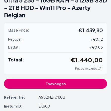
- 2TB HDD - Win11 Pro - Azerty
Belgian
€1.439,80
Base Price:
Recupel:
+ €0,12
BeBat:
+ €0,08
€1.440,00
Totaal:
Prices exclude VAT
Toevoegen
Referentie:
A55QHET#UUG
Inetum ID:
EK600