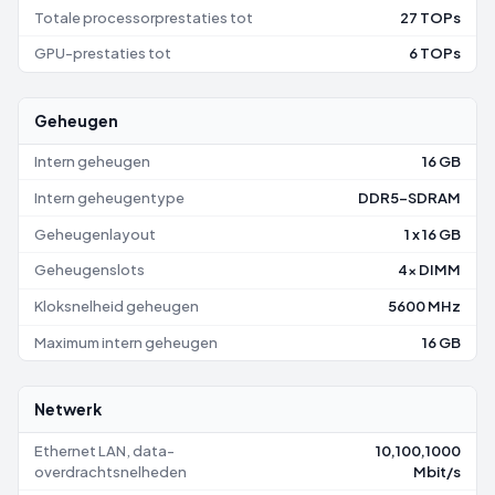
Totale processorprestaties tot
27 TOPs
GPU-prestaties tot
6 TOPs
Geheugen
Intern geheugen
16 GB
Intern geheugentype
DDR5-SDRAM
Geheugenlayout
1 x 16 GB
Geheugenslots
4x DIMM
Kloksnelheid geheugen
5600 MHz
Maximum intern geheugen
16 GB
Netwerk
Ethernet LAN, data-
10,100,1000
overdrachtsnelheden
Mbit/s