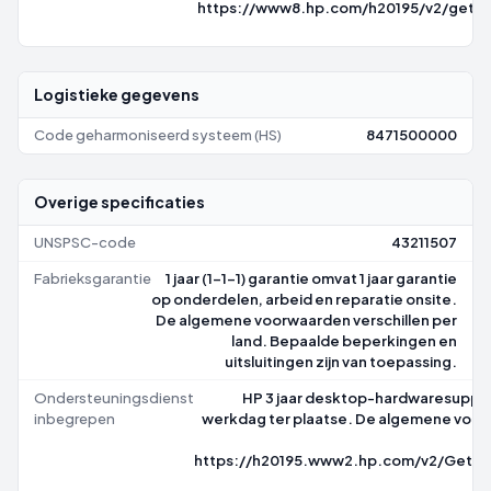
https://www8.hp.com/h20195/v2/getp
Logistieke gegevens
Code geharmoniseerd systeem (HS)
8471500000
Overige specificaties
UNSPSC-code
43211507
Fabrieksgarantie
1 jaar (1-1-1) garantie omvat 1 jaar garantie
op onderdelen, arbeid en reparatie onsite.
De algemene voorwaarden verschillen per
land. Bepaalde beperkingen en
uitsluitingen zijn van toepassing.
Ondersteuningsdienst
HP 3 jaar desktop-hardwaresuppo
inbegrepen
werkdag ter plaatse. De algemene voorw
https://h20195.www2.hp.com/v2/GetP