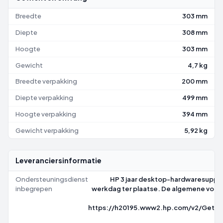
Breedte
303 mm
Diepte
308 mm
Hoogte
303 mm
Gewicht
4,7 kg
Breedte verpakking
200 mm
Diepte verpakking
499 mm
Hoogte verpakking
394 mm
Gewicht verpakking
5,92 kg
Leveranciersinformatie
Ondersteuningsdienst
HP 3 jaar desktop-hardwaresuppo
inbegrepen
werkdag ter plaatse. De algemene voorw
https://h20195.www2.hp.com/v2/GetP