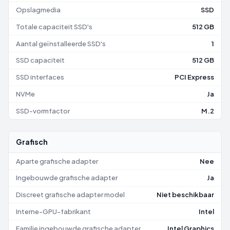
Opslagmedia
SSD
Totale capaciteit SSD's
512 GB
Aantal geïnstalleerde SSD's
1
SSD capaciteit
512 GB
SSD interfaces
PCI Express
NVMe
Ja
SSD-vormfactor
M.2
Grafisch
Aparte grafische adapter
Nee
Ingebouwde grafische adapter
Ja
Discreet grafische adapter model
Niet beschikbaar
Interne-GPU-fabrikant
Intel
Familie ingebouwde grafische adapter
Intel Graphics