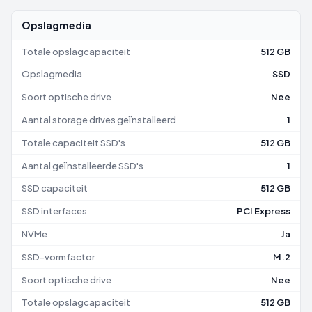
Opslagmedia
Totale opslagcapaciteit
512 GB
Opslagmedia
SSD
Soort optische drive
Nee
Aantal storage drives geïnstalleerd
1
Totale capaciteit SSD's
512 GB
Aantal geïnstalleerde SSD's
1
SSD capaciteit
512 GB
SSD interfaces
PCI Express
NVMe
Ja
SSD-vormfactor
M.2
Soort optische drive
Nee
Totale opslagcapaciteit
512 GB