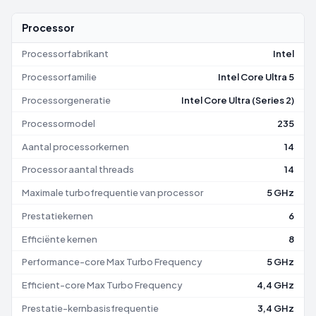
Processor
Processorfabrikant
Intel
Processorfamilie
Intel Core Ultra 5
Processorgeneratie
Intel Core Ultra (Series 2)
Processormodel
235
Aantal processorkernen
14
Processor aantal threads
14
Maximale turbofrequentie van processor
5 GHz
Prestatiekernen
6
Efficiënte kernen
8
Performance-core Max Turbo Frequency
5 GHz
Efficient-core Max Turbo Frequency
4,4 GHz
Prestatie-kernbasisfrequentie
3,4 GHz