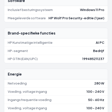
Software
Inclusief besturingssysteem
Windows 11 Pro
Meegeleverde software
HP Wolf Pro Security-editie (1 jaar)
Brand-specifieke functies
HP Kunstmatige intelligentie
AI PC
HP-segment
Bedrijf
HP GTIN (EAN/UPC)
199485211237
Energie
Netvoeding
280 W
Voeding, voltage ingang
100 - 240 V
Ingangsfrequentie voeding
50 - 60 Hz
Voeding, voltage ingang
100 - 240 V