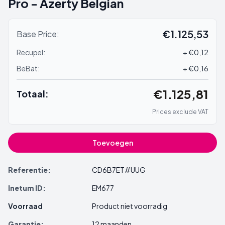
Pro - Azerty Belgian
€1.125,53
Base Price:
Recupel:
+ €0,12
BeBat:
+ €0,16
€1.125,81
Totaal:
Prices exclude VAT
Toevoegen
Referentie:
CD6B7ET#UUG
Inetum ID:
EM677
Voorraad
Product niet voorradig
Garantie:
12 maanden