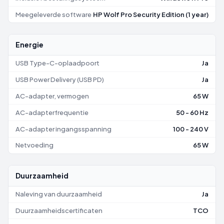
Meegeleverde software
HP Wolf Pro Security Edition (1 year)
Energie
USB Type-C-oplaadpoort
Ja
USB Power Delivery (USB PD)
Ja
AC-adapter, vermogen
65 W
AC-adapterfrequentie
50 - 60 Hz
AC-adapter ingangsspanning
100 - 240 V
Netvoeding
65 W
Duurzaamheid
Naleving van duurzaamheid
Ja
Duurzaamheidscertificaten
TCO