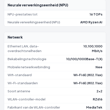
Neurale verwerkingseenheid (NPU)
NPU-prestaties tot
16 TOPs
Neurale verwerkingseenheid (NPU)
AMD Ryzen AI
Netwerk
Ethernet LAN, data-
10,100,1000
overdrachtsnelheden
Mbit/s
Bekabelingstechnologie
10/100/1000Base-T(X)
Mobiele netwerkverbinding
Nee
Wifi-standaard
Wi-Fi 6E (802.11ax)
Wi-Fi-standaarden
Wi-Fi 6E (802.11ax)
Soort antenne
2x2
WLAN-controller-model
RZ616
Fabrikant van de WLAN-controller
MediaTek