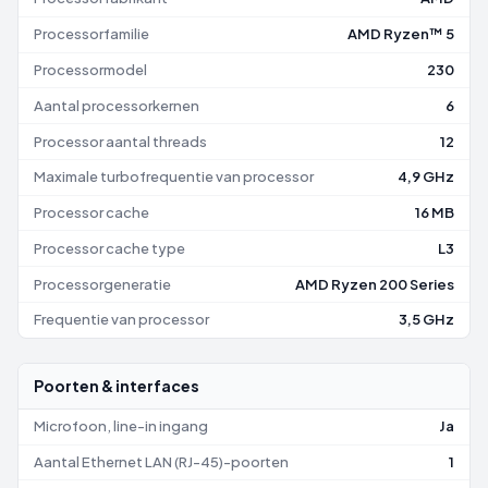
Processorfamilie
AMD Ryzen™ 5
Processormodel
230
Aantal processorkernen
6
Processor aantal threads
12
Maximale turbofrequentie van processor
4,9 GHz
Processor cache
16 MB
Processor cache type
L3
Processorgeneratie
AMD Ryzen 200 Series
Frequentie van processor
3,5 GHz
Poorten & interfaces
Microfoon, line-in ingang
Ja
Aantal Ethernet LAN (RJ-45)-poorten
1