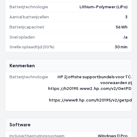
Batterijtechnologie
Lithium-Polymeer (LiPo)
Aantal batterijcellen
3
Batterijcapaciteit
56 Wh
Snel opladen
Ja
Snelle oplaadtijd (50%)
30 min
Kenmerken
Batterijtechnologie
HP 2j offsite supportbundels voor TC. 
voorwaarden zijn 
https://h20195.www2.hp.com/v2/GetPDF.
https://www8.hp.com/h20195/v2/getpdf.
7
Software
Inclusief besturingssysteem
Windows 11 Pro