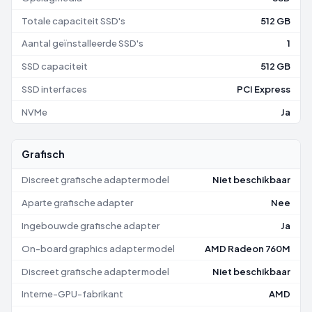
Totale capaciteit SSD's
512 GB
Aantal geïnstalleerde SSD's
1
SSD capaciteit
512 GB
SSD interfaces
PCI Express
NVMe
Ja
Grafisch
Discreet grafische adapter model
Niet beschikbaar
Aparte grafische adapter
Nee
Ingebouwde grafische adapter
Ja
On-board graphics adapter model
AMD Radeon 760M
Discreet grafische adapter model
Niet beschikbaar
Interne-GPU-fabrikant
AMD