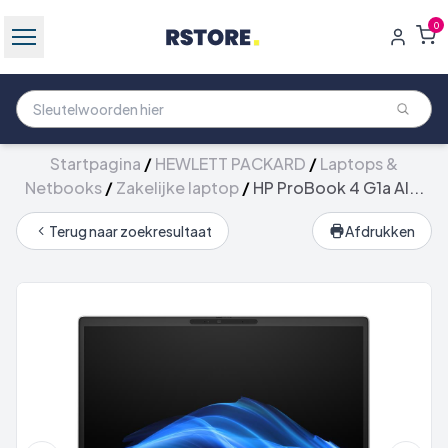
0
Startpagina
/
HEWLETT PACKARD
/
Laptops &
Netbooks
/
Zakelijke laptop
/
HP ProBook 4 G1a AI...
Terug naar zoekresultaat
Afdrukken