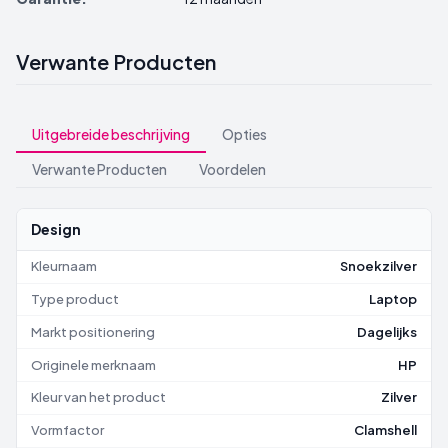
Verwante Producten
Uitgebreide beschrijving
Opties
Verwante Producten
Voordelen
Design
Kleurnaam
Snoekzilver
Type product
Laptop
Markt positionering
Dagelijks
Originele merknaam
HP
Kleur van het product
Zilver
Vormfactor
Clamshell