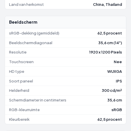
Land van herkomst
China, Thailand
Beeldscherm
sRGB-dekking (gemiddeld)
62,5 procent
Beeldschermdiagonaal
35,6 cm (14")
Resolutie
1920 x 1200 Pixels
Touchscreen
Nee
HD type
WUXGA
Soort paneel
IPS
Helderheid
300 cd/m²
Schermdiameter in centimeters
35,6 cm
RGB-kleurruimte
sRGB
Kleurbereik
62,5 procent