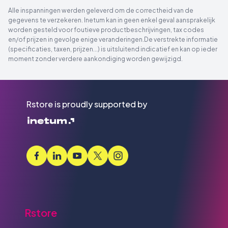
Alle inspanningen werden geleverd om de correctheid van de
gegevens te verzekeren. Inetum kan in geen enkel geval aansprakelijk
worden gesteld voor foutieve productbeschrijvingen, tax codes
en/of prijzen in gevolge enige veranderingen.De verstrekte informatie
(specificaties, taxen, prijzen...) is uitsluitend indicatief en kan op ieder
moment zonder verdere aankondiging worden gewijzigd.
Rstore is proudly supported by
Rstore