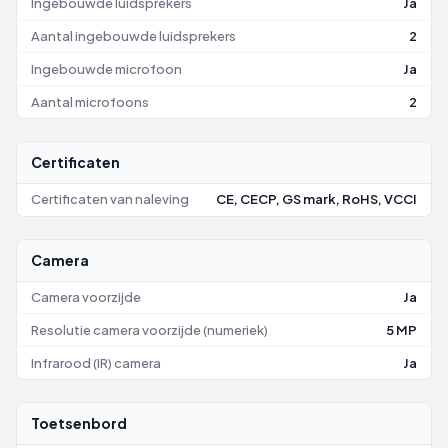
Ingebouwde luidsprekers
Ja
Aantal ingebouwde luidsprekers
2
Ingebouwde microfoon
Ja
Aantal microfoons
2
Certificaten
Certificaten van naleving
CE, CECP, GS mark, RoHS, VCCI
Camera
Camera voorzijde
Ja
Resolutie camera voorzijde (numeriek)
5 MP
Infrarood (IR) camera
Ja
Toetsenbord