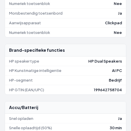
Numeriek toetsenblok
Nee
Morsbestendig toetsenbord
Ja
Aanwijsapparaat
Clickpad
Numeriek toetsenblok
Nee
Brand-specifieke functies
HP speaker type
HP Dual Speakers
HP Kunstmatige intelligentie
AI PC
HP-segment
Bedrijf
HP GTIN (EAN/UPC)
199642758704
Accu/Batterij
Snel opladen
Ja
Snelle oplaadtijd (50%)
30 min