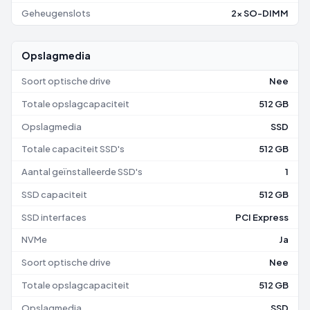
Geheugenslots
2x SO-DIMM
Opslagmedia
Soort optische drive
Nee
Totale opslagcapaciteit
512 GB
Opslagmedia
SSD
Totale capaciteit SSD's
512 GB
Aantal geïnstalleerde SSD's
1
SSD capaciteit
512 GB
SSD interfaces
PCI Express
NVMe
Ja
Soort optische drive
Nee
Totale opslagcapaciteit
512 GB
Opslagmedia
SSD