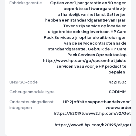
Fabrieksgarantie
Opties voor 1 jaar garantie en 90 dagen
beperkte softwaregarantie zijn
afhankelijk van het land. Batterijen
hebben een standaardgarantie van 1 jaar.
Tevens zijn service op locatie en
uitgebreide dekking leverbaar. HP Care
Pack Services zijn optionele uitbreidingen
van de servicecontracten na de
standaardgarantie. Gebruik de HP Care
Pack Services Opzoektool op
http://www.hp.com/go/cpc om het juiste
serviceniveau voor je HP product te
bepalen.
UNSPSC-code
43211503
Geheugenmodule type
SODIMM
Ondersteuningsdienst
HP 2j offsite supportbundels voor T
inbegrepen
voorwaarden zi
https://h20195.www2.hp.com/v2/GetP
https://www8.hp.com/h20195/v2/getp