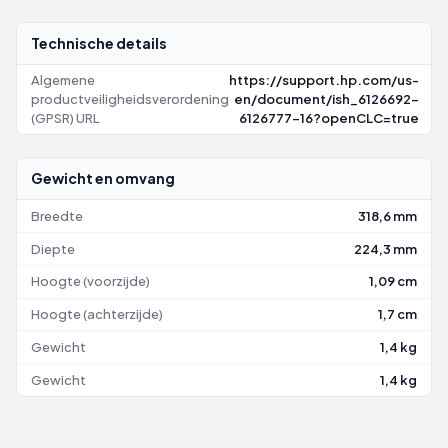
Technische details
Algemene
https://support.hp.com/us-
productveiligheidsverordening
en/document/ish_6126692-
(GPSR) URL
6126777-16?openCLC=true
Gewicht en omvang
Breedte
318,6 mm
Diepte
224,3 mm
Hoogte (voorzijde)
1,09 cm
Hoogte (achterzijde)
1,7 cm
Gewicht
1,4 kg
Gewicht
1,4 kg