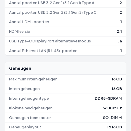
Aantal poorten USB 3.2 Gen 1 (3.1 Gen 1) Type A
2
Aantal poorten USB 3.2 Gen 2 (3.1 Gen 2) Type C
2
Aantal HDMI-poorten
1
HDMI versie
2.1
USB Type-C DisplayPort alternatieve modus
Ja
Aantal Ethernet LAN (RJ-45)-poorten
1
Geheugen
Maximum intern geheugen
16 GB
Intern geheugen
16 GB
Intern geheugentype
DDR5-SDRAM
Kloksnelheid geheugen
5600 MHz
Geheugen form factor
SO-DIMM
Geheugenlayout
1 x 16 GB